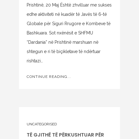
Prishtinë, 20 Maj Është zhvilluar me sukses
edhe aktiviteti në kuadër të Javës të 6-të
Globale për Siguri Rrugore e Kombeve të
Bashkuara. Sot nxënësit e SHFMU
“Dardania” në Prishtinë marshuan në
shtegun e ri të biçikletave të ndërtuar
rishtazi…
CONTINUE READING...
UNCATEGORISED
TË GJITHË TË PËRKUSHTUAR PËR