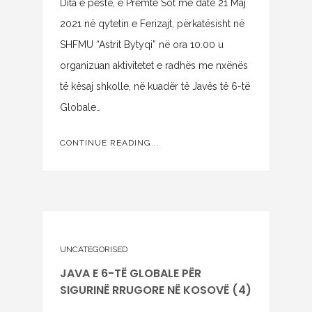
Dita e pestë, e Premte Sot me datë 21 Maj
2021 në qytetin e Ferizajt, përkatësisht në
SHFMU “Astrit Bytyqi” në ora 10.00 u
organizuan aktivitetet e radhës me nxënës
të kësaj shkolle, në kuadër të Javës të 6-të
Globale…
CONTINUE READING...
UNCATEGORISED
JAVA E 6-TË GLOBALE PËR
SIGURINË RRUGORE NË KOSOVË (4)