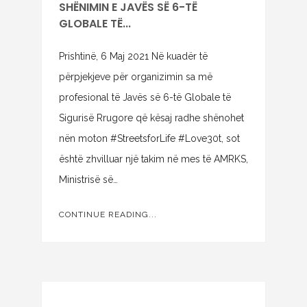
SHËNIMIN E JAVËS SË 6-TË
GLOBALE TË...
Prishtinë, 6 Maj 2021 Në kuadër të
përpjekjeve për organizimin sa më
profesional të Javës së 6-të Globale të
Sigurisë Rrugore që kësaj radhe shënohet
nën moton #StreetsforLife #Love30t, sot
është zhvilluar një takim në mes të AMRKS,
Ministrisë së…
CONTINUE READING...