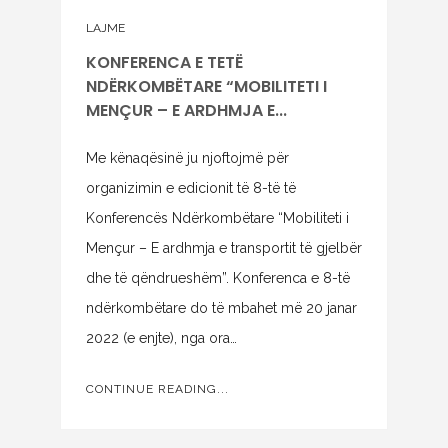
LAJME
KONFERENCA E TETË
NDËRKOMBËTARE “MOBILITETI I
MENÇUR – E ARDHMJA E...
Me kënaqësinë ju njoftojmë për
organizimin e edicionit të 8-të të
Konferencës Ndërkombëtare “Mobiliteti i
Mençur – E ardhmja e transportit të gjelbër
dhe të qëndrueshëm”. Konferenca e 8-të
ndërkombëtare do të mbahet më 20 janar
2022 (e enjte), nga ora…
CONTINUE READING...