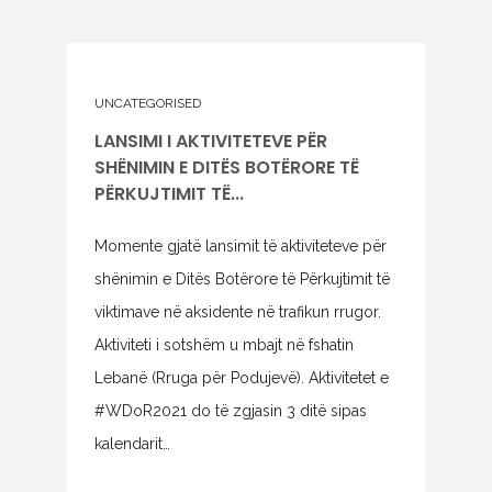
UNCATEGORISED
LANSIMI I AKTIVITETEVE PËR
SHËNIMIN E DITËS BOTËRORE TË
PËRKUJTIMIT TË...
Momente gjatë lansimit të aktiviteteve për
shënimin e Ditës Botërore të Përkujtimit të
viktimave në aksidente në trafikun rrugor.
Aktiviteti i sotshëm u mbajt në fshatin
Lebanë (Rruga për Podujevë). Aktivitetet e
#WDoR2021 do të zgjasin 3 ditë sipas
kalendarit…