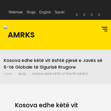
Webmail
Shqip
English
Srpski
Kosova edhe këtë vit është pjesë e Javës së
6-të Globale të Sigurisë Rrugore
HOME
BLOG
KOSOVA EDHE KËTË VIT ËSHTË PJESË E...
Kosova edhe këtë vit