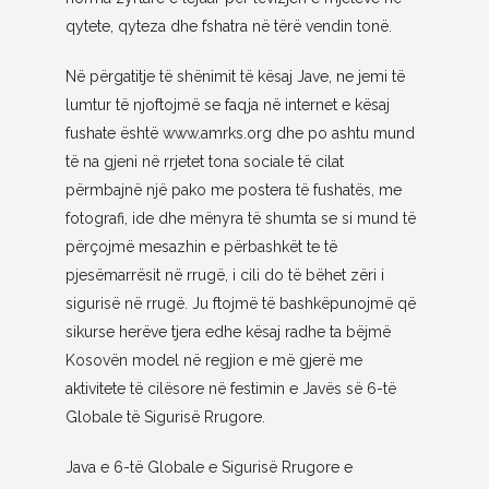
qytete, qyteza dhe fshatra në tërë vendin tonë.
Në përgatitje të shënimit të kësaj Jave, ne jemi të
lumtur të njoftojmë se faqja në internet e kësaj
fushate është www.amrks.org dhe po ashtu mund
të na gjeni në rrjetet tona sociale të cilat
përmbajnë një pako me postera të fushatës, me
fotografi, ide dhe mënyra të shumta se si mund të
përçojmë mesazhin e përbashkët te të
pjesëmarrësit në rrugë, i cili do të bëhet zëri i
sigurisë në rrugë. Ju ftojmë të bashkëpunojmë që
sikurse herëve tjera edhe kësaj radhe ta bëjmë
Kosovën model në regjion e më gjerë me
aktivitete të cilësore në festimin e Javës së 6-të
Globale të Sigurisë Rrugore.
Java e 6-të Globale e Sigurisë Rrugore e