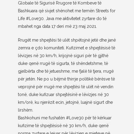
Globale të Sigurisë Rrugore të Kombeve të
Bashkuara që sivjet shënohet me temën Streets for
Life #Love30. Java me aktivitetet zyrtare do të
mbahet nga data 17 deri më 23 maj 2021.
Rrugët me shpejtësi të ulët shpëtojnë jetë dhe janë
zemra e çdo komuniteti. Kufizimet e shpejtësisë të
lëvizjes në 30 km/h, krijojnë siguri për të gjithë
duke qenë rrugë të sigurta, të shëndetshme, të
gjelbërta dhe të jetueshme, me fjalë të tjera, rrugë
për jetën. Ne po u bëjmë thirrje politikë bërësve të
veprojnë për rrugë me shpejtësi të ulët në vendin
tonë, duke kufizuar shpejtësinë e lëvizjes në 30
km/orë, ku njerëzit ecin, jetojnë, luajnë sigurt dhe
lirshëm.
Bashkohuni me fushatën #Love30 për të kërkuar
kufizime të shpejtësisë në 30 km/h, duke qenë
norma zyrtare e lejuar për lëvizjen e mjeteve në