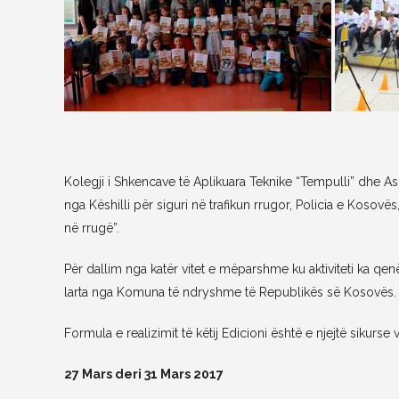
Kolegji i Shkencave të Aplikuara Teknike “Tempulli” dhe 
nga Këshilli për siguri në trafikun rrugor, Policia e Kosov
në rrugë”.
Për dallim nga katër vitet e mëparshme ku aktiviteti ka qenë
larta nga Komuna të ndryshme të Republikës së Kosovës.
Formula e realizimit të këtij Edicioni është e njejtë sikurse
27 Mars deri 31 Mars 2017