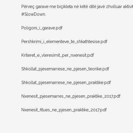
Përveç garave me biçikleta në këtë ditë javë zhvilluar ak
#SlowDown.
Poligoni_i_garave.pdf
Pershkrimi_i_elementeve_te_shkathtesise.pdf
Kriteret_e_vleresimit_per_nxenesit.pdf
Shkollat_pjesemarrese_ne_pjesen_teorike.pdf
Shkollat_pjesemarrese_ne_pjesen_praktike.pdf
Nxenesit_pjesemarres_ne_pjesen_praktike_2017.pdf
Nxenesit_fitues_ne_pjesen_praktike_2017.pdf