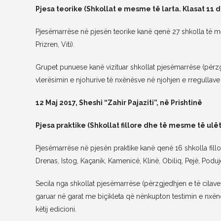
Pjesa teorike (Shkollat e mesme të larta. Klasat 11 d
Pjesëmarrëse në pjesën teorike kanë qenë 27 shkolla të me
Prizren, Viti).
Grupet punuese kanë vizituar shkollat pjesëmarrëse (përzgj
vlerësimin e njohurive të nxënësve në njohjen e rregullave 
12 Maj 2017, Sheshi “Zahir Pajaziti”, në Prishtinë
Pjesa praktike (Shkollat fillore dhe të mesme të ulët
Pjesëmarrëse në pjesën praktike kanë qenë 16 shkolla fil
Drenas, Istog, Kaçanik, Kamenicë, Klinë, Obiliq, Pejë, Poduje
Secila nga shkollat pjesëmarrëse (përzgjedhjen e të cilave
garuar në garat me biçikleta që nënkupton testimin e nxënë
këtij edicioni.