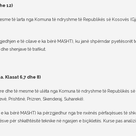
he 12)
sme të larta nga Komuna të ndryshme të Republikës së Kosovës (Gjakovë
edhjen e të cilave e ka bërë MASHT), ku janë shpërndar pyetësorët tek
dhe shenjave të trafikut.
a. Klasat 6,7 dhe 8)
lore dhe të mesme të ulëta nga Komuna të ndryshme të Republikës së 
vë, Prishtinë, Prizren, Skenderaj, Suharekë).
 e ka bërë MASHT) ka përzgjedhur nga tre nxënës përfaqësues të shkoll
sve për shkathtësitë teknike në ngasjen e biçikletës. Kurse pas anali