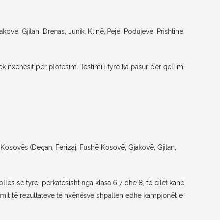
, Gjilan, Drenas, Junik, Klinë, Pejë, Podujevë, Prishtinë,
 nxënësit për plotësim. Testimi i tyre ka pasur për qëllim
Kosovës (Deçan, Ferizaj, Fushë Kosovë, Gjakovë, Gjilan,
ës së tyre, përkatësisht nga klasa 6,7 dhe 8, të cilët kanë
zimit të rezultateve të nxënësve shpallen edhe kampionët e