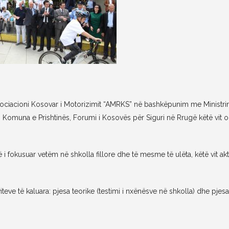
Asociacioni Kosovar i Motorizimit “AMRKS” në bashkëpunim me Ministri
ës, Komuna e Prishtinës, Forumi i Kosovës për Siguri në Rrugë këtë vit o
 i fokusuar vetëm në shkolla fillore dhe të mesme të ulëta, këtë vit akt
 viteve të kaluara: pjesa teorike (testimi i nxënësve në shkolla) dhe pjes