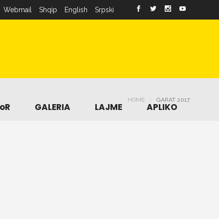
Webmail
Shqip
English
Srpski
HOME
GARAT 2017
oR
GALERIA
LAJME
APLIKO