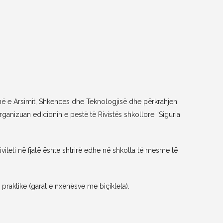
në e Arsimit, Shkencës dhe Teknologjisë dhe përkrahjen
rganizuan edicionin e pestë të Rivistës shkollore “Siguria
iviteti në fjalë është shtrirë edhe në shkolla të mesme të
a praktike (garat e nxënësve me biçikleta).