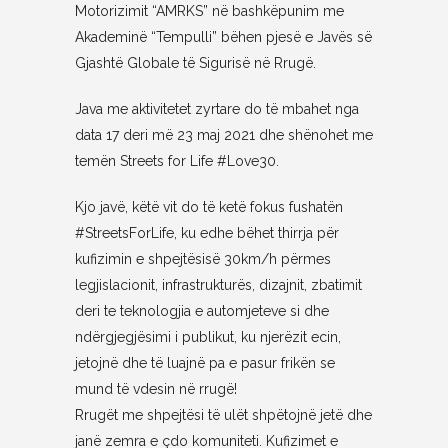
Motorizimit “AMRKS” në bashkëpunim me
Akademinë “Tempulli” bëhen pjesë e Javës së
Gjashtë Globale të Sigurisë në Rrugë.
Java me aktivitetet zyrtare do të mbahet nga
data 17 deri më 23 maj 2021 dhe shënohet me
temën Streets for Life #Love30.
Kjo javë, këtë vit do të ketë fokus fushatën
#StreetsForLife, ku edhe bëhet thirrja për
kufizimin e shpejtësisë 30km/h përmes
legjislacionit, infrastrukturës, dizajnit, zbatimit
deri te teknologjia e automjeteve si dhe
ndërgjegjësimi i publikut, ku njerëzit ecin,
jetojnë dhe të luajnë pa e pasur frikën se
mund të vdesin në rrugë!
Rrugët me shpejtësi të ulët shpëtojnë jetë dhe
janë zemra e çdo komuniteti. Kufizimet e