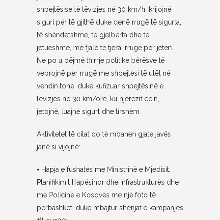
shpejtësisë të lëvizjes në 30 km/h, krijojnë
siguri për të gjithë duke qenë rrugë të sigurta,
të shëndetshme, të gjelbërta dhe të
jetueshme, me fjalë të tjera, rrugë për jetën.
Ne po u bëjmë thirrje politikë bërësve të
veprojnë për rrugë me shpejtësi të ulët në
vendin tonë, duke kufizuar shpejtësinë e
lëvizjes në 30 km/orë, ku njerëzit ecin,
jetojnë, luajnë sigurt dhe lirshëm.
Aktivitetet të cilat do të mbahen gjatë javës
janë si vijojnë:
⦁ Hapja e fushatës me Ministrinë e Mjedisit,
Planifikimit Hapësinor dhe Infrastrukturës dhe
me Policinë e Kosovës me një foto të
përbashkët, duke mbajtur shenjat e kampanjës