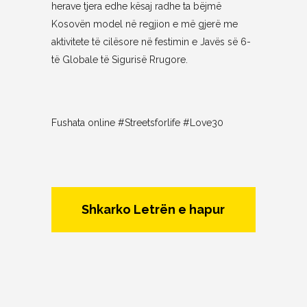
herave tjera edhe kësaj radhe ta bëjmë
Kosovën model në regjion e më gjerë me
aktivitete të cilësore në festimin e Javës së 6-
të Globale të Sigurisë Rrugore.
Fushata online #Streetsforlife #Love30
Shkarko Letrën e hapur