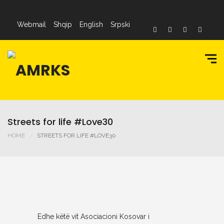
Webmail
Shqip
English
Srpski
Streets for life #Love30
HOME
STREETS FOR LIFE #LOVE30
Edhe këtë vit Asociacioni Kosovar i