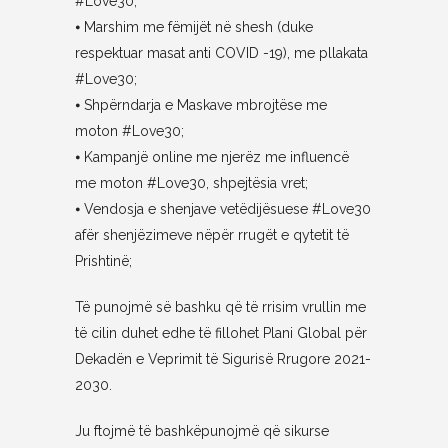
#Love30;
⦁ Marshim me fëmijët në shesh (duke
respektuar masat anti COVID -19), me pllakata
#Love30;
⦁ Shpërndarja e Maskave mbrojtëse me
moton #Love30;
⦁ Kampanjë online me njerëz me influencë
me moton #Love30, shpejtësia vret;
⦁ Vendosja e shenjave vetëdijësuese #Love30
afër shenjëzimeve nëpër rrugët e qytetit të
Prishtinë;
Të punojmë së bashku që të rrisim vrullin me
të cilin duhet edhe të fillohet Plani Global për
Dekadën e Veprimit të Sigurisë Rrugore 2021-
2030.
Ju ftojmë të bashkëpunojmë që sikurse