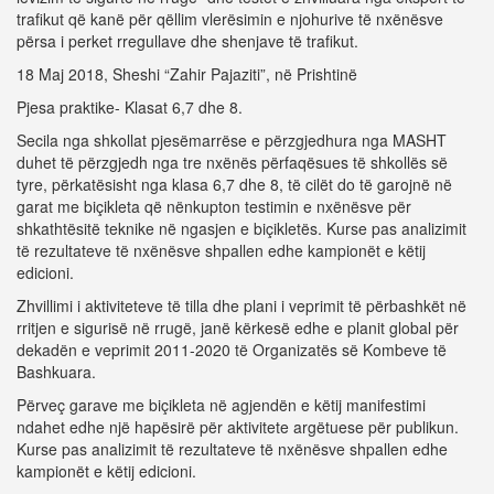
trafikut që kanë për qëllim vlerësimin e njohurive të nxënësve
përsa i perket rregullave dhe shenjave të trafikut.
18 Maj 2018, Sheshi “Zahir Pajaziti”, në Prishtinë
Pjesa praktike- Klasat 6,7 dhe 8.
Secila nga shkollat pjesëmarrëse e përzgjedhura nga MASHT
duhet të përzgjedh nga tre nxënës përfaqësues të shkollës së
tyre, përkatësisht nga klasa 6,7 dhe 8, të cilët do të garojnë në
garat me biçikleta që nënkupton testimin e nxënësve për
shkathtësitë teknike në ngasjen e biçikletës. Kurse pas analizimit
të rezultateve të nxënësve shpallen edhe kampionët e këtij
edicioni.
Zhvillimi i aktiviteteve të tilla dhe plani i veprimit të përbashkët në
rritjen e sigurisë në rrugë, janë kërkesë edhe e planit global për
dekadën e veprimit 2011-2020 të Organizatës së Kombeve të
Bashkuara.
Përveç garave me biçikleta në agjendën e këtij manifestimi
ndahet edhe një hapësirë për aktivitete argëtuese për publikun.
Kurse pas analizimit të rezultateve të nxënësve shpallen edhe
kampionët e këtij edicioni.