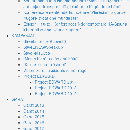
Konferenca e tetë Ndërkombëtare “Mobiliteti i Mençur – E
ardhmja e transportit të gjelbër dhe të qëndrueshëm”
Konferenca e nëntë ndërkombëtare “Vlerësimi i sigurisë
rrugore-sfidat dhe mundësitë”
Edicioni i 10-të i Konferencës Ndërkombëtare “IA-Siguria
kibernetike dhe siguria rrugore”
KAMPANJAT
Streets for life #Love30
SaveLIVES#SpeakUp
SaveKidsLives
“Mos e bjerë punën deri këtu”
“Kujdes se po rrëshqet”
Vizioni zero i aksidenteve në rrugë
Project EDWARD
Project EDWARD 2017
Project EDWARD 2018
Project EDWARD 2019
GARAT
Garat 2013
Garat 2014
Garat 2015
Garat 2016
Garat 2017