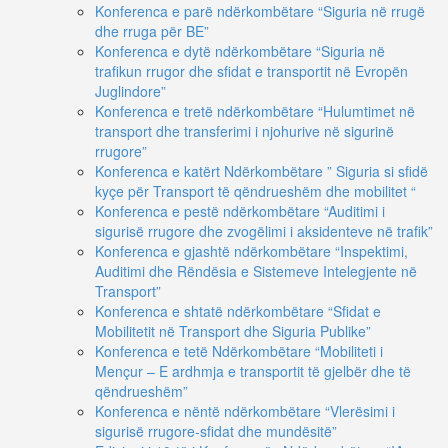
Konferenca e parë ndërkombëtare “Siguria në rrugë
dhe rruga për BE”
Konferenca e dytë ndërkombëtare “Siguria në
trafikun rrugor dhe sfidat e transportit në Evropën
Juglindore”
Konferenca e tretë ndërkombëtare “Hulumtimet në
transport dhe transferimi i njohurive në sigurinë
rrugore”
Konferenca e katërt Ndërkombëtare ” Siguria si sfidë
kyçe për Transport të qëndrueshëm dhe mobilitet “
Konferenca e pestë ndërkombëtare “Auditimi i
sigurisë rrugore dhe zvogëlimi i aksidenteve në trafik”
Konferenca e gjashtë ndërkombëtare “Inspektimi,
Auditimi dhe Rëndësia e Sistemeve Intelegjente në
Transport”
Konferenca e shtatë ndërkombëtare “Sfidat e
Mobilitetit në Transport dhe Siguria Publike”
Konferenca e tetë Ndërkombëtare “Mobiliteti i
Mençur – E ardhmja e transportit të gjelbër dhe të
qëndrueshëm”
Konferenca e nëntë ndërkombëtare “Vlerësimi i
sigurisë rrugore-sfidat dhe mundësitë”