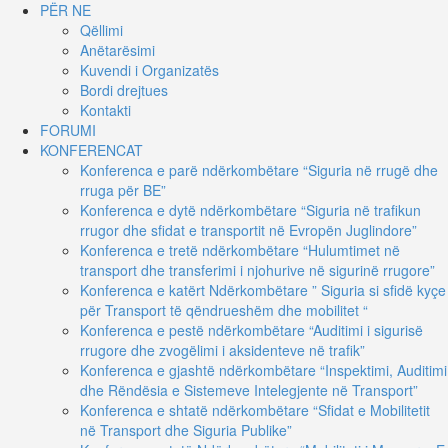
PËR NE
Qëllimi
Anëtarësimi
Kuvendi i Organizatës
Bordi drejtues
Kontakti
FORUMI
KONFERENCAT
Konferenca e parë ndërkombëtare “Siguria në rrugë dhe
rruga për BE”
Konferenca e dytë ndërkombëtare “Siguria në trafikun
rrugor dhe sfidat e transportit në Evropën Juglindore”
Konferenca e tretë ndërkombëtare “Hulumtimet në
transport dhe transferimi i njohurive në sigurinë rrugore”
Konferenca e katërt Ndërkombëtare ” Siguria si sfidë kyçe
për Transport të qëndrueshëm dhe mobilitet “
Konferenca e pestë ndërkombëtare “Auditimi i sigurisë
rrugore dhe zvogëlimi i aksidenteve në trafik”
Konferenca e gjashtë ndërkombëtare “Inspektimi, Auditimi
dhe Rëndësia e Sistemeve Intelegjente në Transport”
Konferenca e shtatë ndërkombëtare “Sfidat e Mobilitetit
në Transport dhe Siguria Publike”