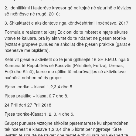
2. Identifikimi i faktorëve kryesor që ndikojnë në sigurinë e lëvizjes
së nxënësve në rrugë, 2016;
3. Shkaktarët e aksidenteve nga këndvështrimi i nxënësve, 2017.
Formula e realizimit të këtij Edicioni do të mbetet e njëjtë sikurse
viteve të kaluara, pra ky aktivitet do të ndahet në pjesën teorike
(vizitat e grupeve punues në shkolla) dhe pjesën praktike (garat e
nxënësve me biçikleta).
Këtë vit pjesë e aktivitetit do të jenë gjithsejtë 16 SH.F.M.U. nga 5
Komuna të Republikës së Kosovës (Prishtinë, Ferizaj, Drenas,
Pejë dhe Klinë), kurse me qëllim të mbarëvajtjes së aktiviteteve
nxënësit ndahen në dy grupe:
Pjesa teorike – klasat 1,2,3,4 dhe 5.
Pjesa praktike – klasat 6,7 dhe 8.
24 Prill deri 27 Prill 2018
Pjesa teorike-Klasat 1, 2, 3, 4 dhe 5.
Grupet punuese vizitojnë shkollat pjesëmarrëse ku shpërndahen
tek nxenesit e klasave 1,2,3,4 dhe 5 librat për ngjyrosje “Si të
lëvizim të sigurtë në rrugë” dhe testet e zhvilluara nga ekspert të