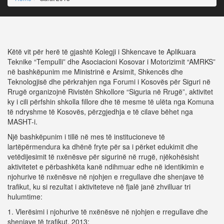
Këtë vit për herë të gjashtë Kolegji i Shkencave te Aplikuara
Teknike “Tempulli” dhe Asociacioni Kosovar i Motorizimit “AMRKS”
në bashkëpunim me Ministrinë e Arsimit, Shkencës dhe
Teknologjisë dhe përkrahjen nga Forumi i Kosovës për Siguri në
Rrugë organizojnë Rivistën Shkollore “Siguria në Rrugë”, aktivitet
ky i cili përfshin shkolla fillore dhe të mesme të ulëta nga Komuna
të ndryshme të Kosovës, përzgjedhja e të cilave bëhet nga
MASHT-i.
Një bashkëpunim i tillë në mes të institucioneve të
lartëpërmendura ka dhënë fryte për sa i përket edukimit dhe
vetëdijesimit të nxënësve për sigurinë në rrugë, njëkohësisht
aktivitetet e përbashkëta kanë ndihmuar edhe në identikimin e
njohurive të nxënësve në njohjen e rregullave dhe shenjave të
trafikut, ku si rezultat i aktiviteteve në fjalë janë zhvilluar tri
hulumtime:
1. Vlerësimi i njohurive të nxënësve në njohjen e rregullave dhe
shenjave të trafikut, 2013;