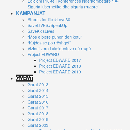
Edicioni i 10-të i Konferencës Ndërkombëtare “IA-
Siguria kibernetike dhe siguria rrugore”
KAMPANJAT
Streets for life #Love30
SaveLIVES#SpeakUp
SaveKidsLives
“Mos e bjerë punën deri këtu”
“Kujdes se po rrëshqet”
Vizioni zero i aksidenteve në rrugë
Project EDWARD
Project EDWARD 2017
Project EDWARD 2018
Project EDWARD 2019
GARAT
Garat 2013
Garat 2014
Garat 2015
Garat 2016
Garat 2017
Garat 2018
Garat 2019
Garat 2023