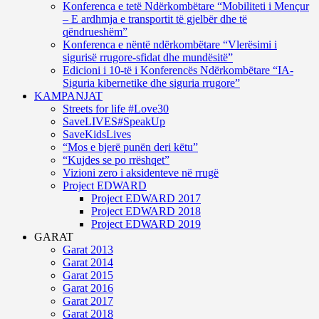
Konferenca e tetë Ndërkombëtare “Mobiliteti i Mençur
– E ardhmja e transportit të gjelbër dhe të
qëndrueshëm”
Konferenca e nëntë ndërkombëtare “Vlerësimi i
sigurisë rrugore-sfidat dhe mundësitë”
Edicioni i 10-të i Konferencës Ndërkombëtare “IA-
Siguria kibernetike dhe siguria rrugore”
KAMPANJAT
Streets for life #Love30
SaveLIVES#SpeakUp
SaveKidsLives
“Mos e bjerë punën deri këtu”
“Kujdes se po rrëshqet”
Vizioni zero i aksidenteve në rrugë
Project EDWARD
Project EDWARD 2017
Project EDWARD 2018
Project EDWARD 2019
GARAT
Garat 2013
Garat 2014
Garat 2015
Garat 2016
Garat 2017
Garat 2018