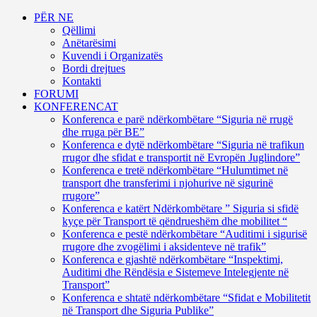
PËR NE
Qëllimi
Anëtarësimi
Kuvendi i Organizatës
Bordi drejtues
Kontakti
FORUMI
KONFERENCAT
Konferenca e parë ndërkombëtare “Siguria në rrugë
dhe rruga për BE”
Konferenca e dytë ndërkombëtare “Siguria në trafikun
rrugor dhe sfidat e transportit në Evropën Juglindore”
Konferenca e tretë ndërkombëtare “Hulumtimet në
transport dhe transferimi i njohurive në sigurinë
rrugore”
Konferenca e katërt Ndërkombëtare ” Siguria si sfidë
kyçe për Transport të qëndrueshëm dhe mobilitet “
Konferenca e pestë ndërkombëtare “Auditimi i sigurisë
rrugore dhe zvogëlimi i aksidenteve në trafik”
Konferenca e gjashtë ndërkombëtare “Inspektimi,
Auditimi dhe Rëndësia e Sistemeve Intelegjente në
Transport”
Konferenca e shtatë ndërkombëtare “Sfidat e Mobilitetit
në Transport dhe Siguria Publike”