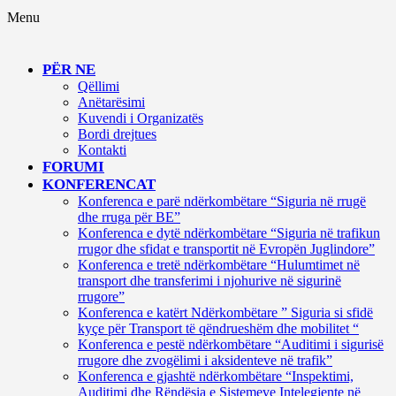
Menu
PËR NE
Qëllimi
Anëtarësimi
Kuvendi i Organizatës
Bordi drejtues
Kontakti
FORUMI
KONFERENCAT
Konferenca e parë ndërkombëtare “Siguria në rrugë
dhe rruga për BE”
Konferenca e dytë ndërkombëtare “Siguria në trafikun
rrugor dhe sfidat e transportit në Evropën Juglindore”
Konferenca e tretë ndërkombëtare “Hulumtimet në
transport dhe transferimi i njohurive në sigurinë
rrugore”
Konferenca e katërt Ndërkombëtare ” Siguria si sfidë
kyçe për Transport të qëndrueshëm dhe mobilitet “
Konferenca e pestë ndërkombëtare “Auditimi i sigurisë
rrugore dhe zvogëlimi i aksidenteve në trafik”
Konferenca e gjashtë ndërkombëtare “Inspektimi,
Auditimi dhe Rëndësia e Sistemeve Intelegjente në