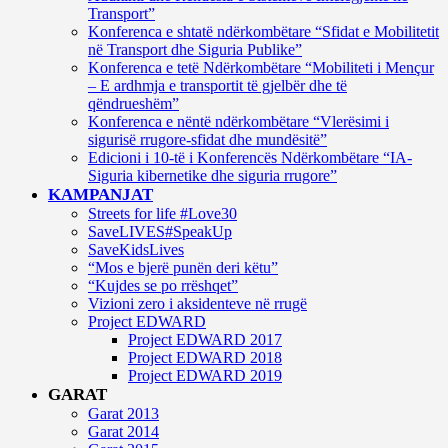
Transport”
Konferenca e shtatë ndërkombëtare “Sfidat e Mobilitetit
në Transport dhe Siguria Publike”
Konferenca e tetë Ndërkombëtare “Mobiliteti i Mençur
– E ardhmja e transportit të gjelbër dhe të
qëndrueshëm”
Konferenca e nëntë ndërkombëtare “Vlerësimi i
sigurisë rrugore-sfidat dhe mundësitë”
Edicioni i 10-të i Konferencës Ndërkombëtare “IA-
Siguria kibernetike dhe siguria rrugore”
KAMPANJAT
Streets for life #Love30
SaveLIVES#SpeakUp
SaveKidsLives
“Mos e bjerë punën deri këtu”
“Kujdes se po rrëshqet”
Vizioni zero i aksidenteve në rrugë
Project EDWARD
Project EDWARD 2017
Project EDWARD 2018
Project EDWARD 2019
GARAT
Garat 2013
Garat 2014