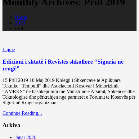
Monthly Archives: Prill 2019
Home
2019
Prill
Lajme
Edicioni i shtatë i Revistës shkollore “Siguria në
rrugë”
15 Prill 2019-10 Maj 2019 Kolegji i Shkencave të Aplikuara
Teknike “Tempulli” dhe Asociacioni Kosovar i Motorizimit
“AMRKS” në bashkëpunim me Ministrinë e Arsimit, Shkencës dhe
Teknologjisë dhe përkrahjen nga partnerët e Forumit të Kosovës për
Siguri në Rrugë organizuan…
Continue Reading...
Arkiva
Janar 2026