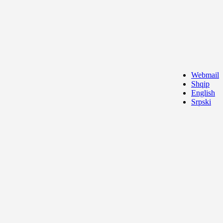
Webmail
Shqip
English
Srpski