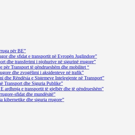
rruga për BE”
gor dhe sfidat e transportit në Evropën Juglindore”
t dhe transferimi i njohurive në sigurinë rrugore”
çe për Transport të qëndrueshëm dhe mobilitet “
ugore dhe zvogëlimi i aksidenteve në trafik”
i dhe Rëndësia e Sistemeve Intelegjente në Transport”
në Transport dhe Siguria Publike”
E ardhmja e transportit të gjelbër dhe të qëndrueshëm”
rrugore-sfidat dhe mundësitë”
a kibernetike dhe siguria rrugore”