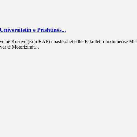
ersitetin e Prishtinës...
e në Kosovë (EuroRAP) i bashkohet edhe Fakulteti i Inxhinierisë̈ Meka
ovar të Motorizimit…