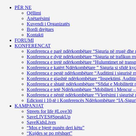
PËR NE
Qëllimi
Anëtarësimi
Kuvendi i Organizatës
Bordi drejtues
Kontakti
FORUMI
KONFERENCAT
Konferenca e parë ndërkombëtare “Siguria në rrugë dhe 
Konferenca e dytë ndërkombëtare “Siguria në trafikun rru
Konferenca e tretë ndërkombëtare “Hulumtimet në transpor
Konferenca e katërt Ndërkombëtare ” Siguria si sfidë ky
Konferenca e pestë ndërkombëtare “Auditimi i sigurisë rr
Konferenca e gjashtë ndërkombëtare “Inspektimi, Auditim
Konferenca e shtatë ndërkombëtare “Sfidat e Mobilitetit 
Konferenca e tetë Ndërkombëtare “Mobiliteti i Mençur – 
Konferenca e nëntë ndërkombëtare “Vlerësimi i sigurisë 
Edicioni i 10-të i Konferencës Ndërkombëtare “IA-Siguri
KAMPANJAT
Streets for life #Love30
SaveLIVES#SpeakUp
SaveKidsLives
“Mos e bjerë punën deri këtu”
“Kujdes se po rrëshqet”