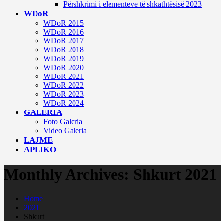
Përshkrimi i elementeve të shkathtësisë 2023
WDoR
WDoR 2015
WDoR 2016
WDoR 2017
WDoR 2018
WDoR 2019
WDoR 2020
WDoR 2021
WDoR 2022
WDoR 2023
WDoR 2024
GALERIA
Foto Galeria
Video Galeria
LAJME
APLIKO
Monthly Archives: Shkurt 2021
Home
2021
Shkurt