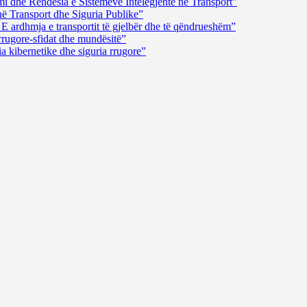
i dhe Rëndësia e Sistemeve Intelegjente në Transport”
në Transport dhe Siguria Publike”
E ardhmja e transportit të gjelbër dhe të qëndrueshëm”
rrugore-sfidat dhe mundësitë”
a kibernetike dhe siguria rrugore”