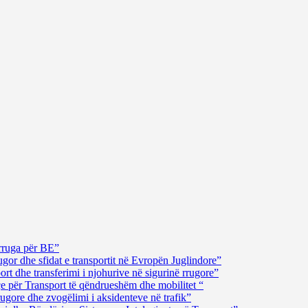
rruga për BE”
gor dhe sfidat e transportit në Evropën Juglindore”
t dhe transferimi i njohurive në sigurinë rrugore”
çe për Transport të qëndrueshëm dhe mobilitet “
ugore dhe zvogëlimi i aksidenteve në trafik”