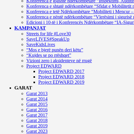
Konferenca e gjashtë ndërkombëtare “Inspektimi, Auditim
Konferenca e shtatë ndërkombëtare “Sfidat e Mobilitetit 
Konferenca e tetë Ndërkombëtare “Mobiliteti i Mençur – 
Konferenca e nëntë ndërkombëtare “Vlerësimi i sigurisë 
Edicioni i 10-të i Konferencës Ndërkombëtare “IA-Siguri
KAMPANJAT
Streets for life #Love30
SaveLIVES#SpeakUp
SaveKidsLives
“Mos e bjerë punën deri këtu”
“Kujdes se po rrëshqet”
Vizioni zero i aksidenteve në rrugë
Project EDWARD
Project EDWARD 2017
Project EDWARD 2018
Project EDWARD 2019
GARAT
Garat 2013
Garat 2014
Garat 2015
Garat 2016
Garat 2017
Garat 2018
Garat 2019
Garat 2023