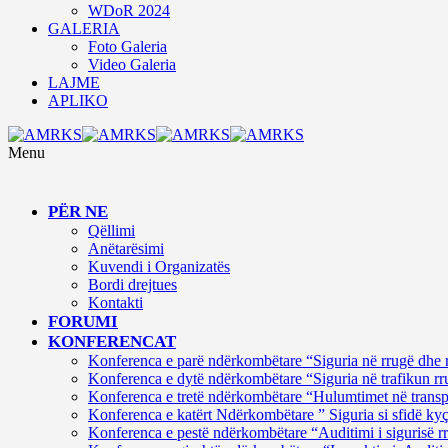
WDoR 2024
GALERIA
Foto Galeria
Video Galeria
LAJME
APLIKO
Menu
PËR NE
Qëllimi
Anëtarësimi
Kuvendi i Organizatës
Bordi drejtues
Kontakti
FORUMI
KONFERENCAT
Konferenca e parë ndërkombëtare “Siguria në rrugë dhe 
Konferenca e dytë ndërkombëtare “Siguria në trafikun rru
Konferenca e tretë ndërkombëtare “Hulumtimet në transpor
Konferenca e katërt Ndërkombëtare ” Siguria si sfidë ky
Konferenca e pestë ndërkombëtare “Auditimi i sigurisë rr