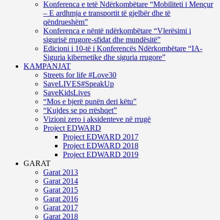
Konferenca e tetë Ndërkombëtare “Mobiliteti i Mençur
– E ardhmja e transportit të gjelbër dhe të
qëndrueshëm”
Konferenca e nëntë ndërkombëtare “Vlerësimi i
sigurisë rrugore-sfidat dhe mundësitë”
Edicioni i 10-të i Konferencës Ndërkombëtare “IA-
Siguria kibernetike dhe siguria rrugore”
KAMPANJAT
Streets for life #Love30
SaveLIVES#SpeakUp
SaveKidsLives
“Mos e bjerë punën deri këtu”
“Kujdes se po rrëshqet”
Vizioni zero i aksidenteve në rrugë
Project EDWARD
Project EDWARD 2017
Project EDWARD 2018
Project EDWARD 2019
GARAT
Garat 2013
Garat 2014
Garat 2015
Garat 2016
Garat 2017
Garat 2018