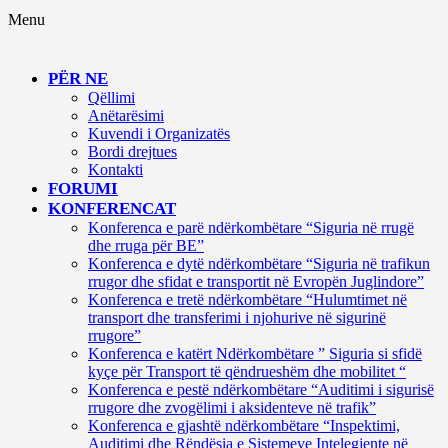
Menu
PËR NE
Qëllimi
Anëtarësimi
Kuvendi i Organizatës
Bordi drejtues
Kontakti
FORUMI
KONFERENCAT
Konferenca e parë ndërkombëtare “Siguria në rrugë
dhe rruga për BE”
Konferenca e dytë ndërkombëtare “Siguria në trafikun
rrugor dhe sfidat e transportit në Evropën Juglindore”
Konferenca e tretë ndërkombëtare “Hulumtimet në
transport dhe transferimi i njohurive në sigurinë
rrugore”
Konferenca e katërt Ndërkombëtare ” Siguria si sfidë
kyçe për Transport të qëndrueshëm dhe mobilitet “
Konferenca e pestë ndërkombëtare “Auditimi i sigurisë
rrugore dhe zvogëlimi i aksidenteve në trafik”
Konferenca e gjashtë ndërkombëtare “Inspektimi,
Auditimi dhe Rëndësia e Sistemeve Intelegjente në