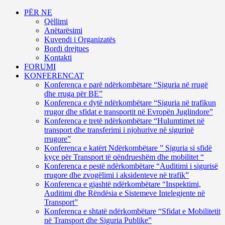
PËR NE
Qëllimi
Anëtarësimi
Kuvendi i Organizatës
Bordi drejtues
Kontakti
FORUMI
KONFERENCAT
Konferenca e parë ndërkombëtare “Siguria në rrugë
dhe rruga për BE”
Konferenca e dytë ndërkombëtare “Siguria në trafikun
rrugor dhe sfidat e transportit në Evropën Juglindore”
Konferenca e tretë ndërkombëtare “Hulumtimet në
transport dhe transferimi i njohurive në sigurinë
rrugore”
Konferenca e katërt Ndërkombëtare ” Siguria si sfidë
kyçe për Transport të qëndrueshëm dhe mobilitet “
Konferenca e pestë ndërkombëtare “Auditimi i sigurisë
rrugore dhe zvogëlimi i aksidenteve në trafik”
Konferenca e gjashtë ndërkombëtare “Inspektimi,
Auditimi dhe Rëndësia e Sistemeve Intelegjente në
Transport”
Konferenca e shtatë ndërkombëtare “Sfidat e Mobilitetit
në Transport dhe Siguria Publike”