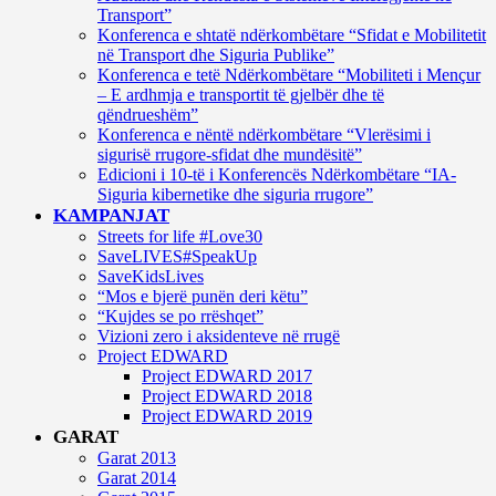
Transport”
Konferenca e shtatë ndërkombëtare “Sfidat e Mobilitetit
në Transport dhe Siguria Publike”
Konferenca e tetë Ndërkombëtare “Mobiliteti i Mençur
– E ardhmja e transportit të gjelbër dhe të
qëndrueshëm”
Konferenca e nëntë ndërkombëtare “Vlerësimi i
sigurisë rrugore-sfidat dhe mundësitë”
Edicioni i 10-të i Konferencës Ndërkombëtare “IA-
Siguria kibernetike dhe siguria rrugore”
KAMPANJAT
Streets for life #Love30
SaveLIVES#SpeakUp
SaveKidsLives
“Mos e bjerë punën deri këtu”
“Kujdes se po rrëshqet”
Vizioni zero i aksidenteve në rrugë
Project EDWARD
Project EDWARD 2017
Project EDWARD 2018
Project EDWARD 2019
GARAT
Garat 2013
Garat 2014