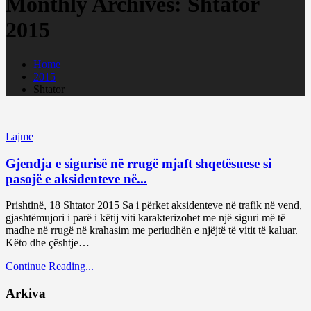
Monthly Archives: Shtator
2015
Home
2015
Shtator
Lajme
Gjendja e sigurisë në rrugë mjaft shqetësuese si
pasojë e aksidenteve në...
Prishtinë, 18 Shtator 2015 Sa i përket aksidenteve në trafik në vend,
gjashtëmujori i parë i këtij viti karakterizohet me një siguri më të
madhe në rrugë në krahasim me periudhën e njëjtë të vitit të kaluar.
Këto dhe çështje…
Continue Reading...
Arkiva