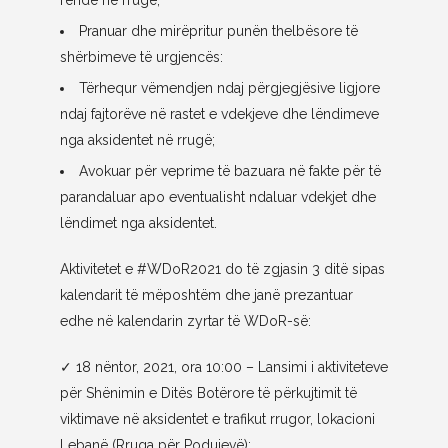
rëndë në rrugë;
Pranuar dhe mirëpritur punën thelbësore të
shërbimeve të urgjencës:
Tërhequr vëmendjen ndaj përgjegjësive ligjore
ndaj fajtorëve në rastet e vdekjeve dhe lëndimeve
nga aksidentet në rrugë;
Avokuar për veprime të bazuara në fakte për të
parandaluar apo eventualisht ndaluar vdekjet dhe
lëndimet nga aksidentet.
Aktivitetet e #WDoR2021 do të zgjasin 3 ditë sipas
kalendarit të mëposhtëm dhe janë prezantuar
edhe në kalendarin zyrtar të WDoR-së:
✓
18 nëntor, 2021, ora 10:00 – Lansimi i aktiviteteve
për Shënimin e Ditës Botërore të përkujtimit të
viktimave në aksidentet e trafikut rrugor, lokacioni
Lebanë (Rruga për Podujevë);