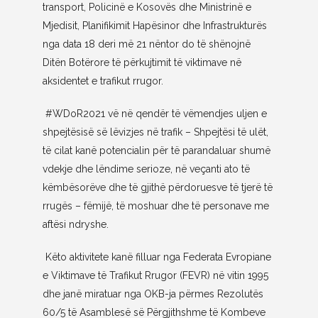
transport, Policinë e Kosovës dhe Ministrinë e
Mjedisit, Planifikimit Hapësinor dhe Infrastrukturës
nga data 18 deri më 21 nëntor do të shënojnë
Ditën Botërore të përkujtimit të viktimave në
aksidentet e trafikut
rrugor.
#WDoR2021 vë në qendër të vëmendjes uljen e
shpejtësisë së lëvizjes në trafik – Shpejtësi të ulët,
të cilat kanë potencialin për të parandaluar shumë
vdekje dhe lëndime serioze, në veçanti ato të
këmbësorëve dhe të gjithë përdoruesve të tjerë të
rrugës – fëmijë, të moshuar dhe të personave me
aftësi ndryshe.
Këto aktivitete kanë filluar nga Federata Evropiane
e Viktimave të Trafikut Rrugor (FEVR) në vitin 1995
dhe janë miratuar nga OKB-ja përmes Rezolutës
60/5 të Asamblesë së Përgjithshme të Kombeve