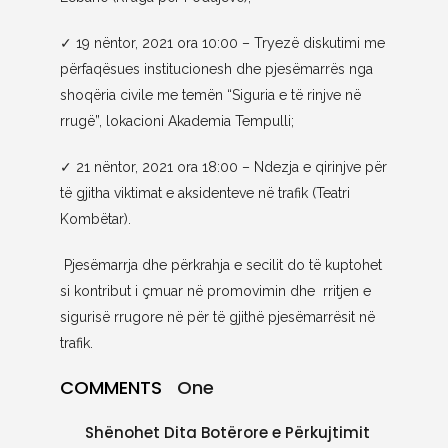
✓
19 nëntor, 2021 ora 10:00 – Tryezë diskutimi me
përfaqësues institucionesh dhe pjesëmarrës nga
shoqëria civile me temën “Siguria e të rinjve në
rrugë”, lokacioni Akademia Tempulli;
✓
21 nëntor, 2021 ora 18:00 – Ndezja e qirinjve për
të gjitha viktimat e aksidenteve në trafik (Teatri
Kombëtar).
Pjesëmarrja dhe përkrahja e secilit do të kuptohet
si kontribut i çmuar në promovimin dhe rritjen e
sigurisë rrugore në për të gjithë pjesëmarrësit në
trafik.
COMMENTS
One
Shënohet Dita Botërore e Përkujtimit