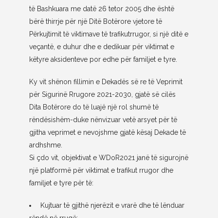
të Bashkuara me datë 26 tetor 2005 dhe është
bërë thirrje për një Ditë Botërore vjetore të
Përkujtimit të viktimave të trafikutrrugor, si një ditë e
veçantë, e duhur dhe e dedikuar për viktimat e
këtyre aksidenteve por edhe për familjet e tyre.
Ky vit shënon fillimin e Dekadës së re të Veprimit
për Sigurinë Rrugore 2021-2030, gjatë së cilës
Dita Botërore do të luajë një rol shumë të
rëndësishëm-duke nënvizuar vetë arsyet
për të
gjitha veprimet e nevojshme gjatë kësaj Dekade të
ardhshme.
Si çdo vit, objektivat e WDoR2021 janë të sigurojnë
një platformë për viktimat e trafikut rrugor dhe
familjet e tyre për të:
Kujtuar të gjithë njerëzit e vrarë dhe të lënduar