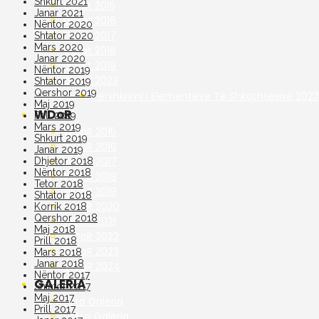
Shkurt 2021
Garat 2015
Janar 2021
Garat 2016
Nëntor 2020
Garat 2017
Shtator 2020
Mars 2020
Garat 2018
Janar 2020
Garat 2019
Nëntor 2019
Garat 2023
Shtator 2019
Qershor 2019
Përshkrimi I Elementeve Të Shkathtësisë 2023
Maj 2019
WDoR
Prill 2019
Mars 2019
WDoR 2015
Shkurt 2019
WDoR 2016
Janar 2019
WDoR 2017
Dhjetor 2018
Nëntor 2018
WDoR 2018
Tetor 2018
WDoR 2019
Shtator 2018
WDoR 2020
Korrik 2018
Qershor 2018
WDoR 2021
Maj 2018
WDoR 2022
Prill 2018
WDoR 2023
Mars 2018
Janar 2018
WDoR 2024
Nëntor 2017
GALERIA
Shtator 2017
Maj 2017
Foto Galeria
Prill 2017
Video Galeria