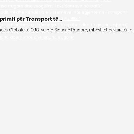
së rrugore dhe zvogëlimi i aksidenteve në trafik”
uditimi dhe Rëndësia e Sistemeve Intelegjente në Transport”
imit për Transport të...
tetit në Transport dhe Siguria Publike”
çur – E ardhmja e transportit të gjelbër dhe të qëndrueshëm”
leancës Globale të OJQ-ve për Sigurinë Rrugore, mbështet deklaratën e
urisë rrugore-sfidat dhe mundësitë”
uria kibernetike dhe siguria rrugore”