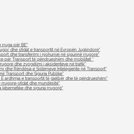
 rruga për BE”
ugor dhe sfidat e transportit në Evropën Juglindore”
rt dhe transferimi i njohurive në sigurinë rrugore”
yçe për Transport të qëndrueshëm dhe mobilitet “
rugore dhe zvogëlimi i aksidenteve në trafik”
mi dhe Rëndësia e Sistemeve Intelegjente në Transport”
 në Transport dhe Siguria Publike”
 E ardhmja e transportit të gjelbër dhe të qëndrueshëm”
 rrugore-sfidat dhe mundësitë”
 kibernetike dhe siguria rrugore”