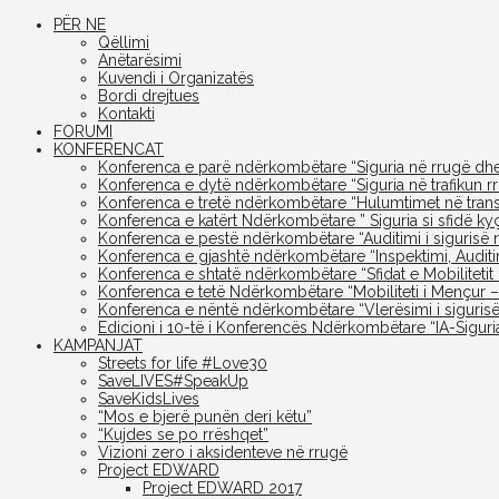
PËR NE
Qëllimi
Anëtarësimi
Kuvendi i Organizatës
Bordi drejtues
Kontakti
FORUMI
KONFERENCAT
Konferenca e parë ndërkombëtare “Siguria në rrugë dhe
Konferenca e dytë ndërkombëtare “Siguria në trafikun rr
Konferenca e tretë ndërkombëtare “Hulumtimet në transpo
Konferenca e katërt Ndërkombëtare ” Siguria si sfidë k
Konferenca e pestë ndërkombëtare “Auditimi i sigurisë r
Konferenca e gjashtë ndërkombëtare “Inspektimi, Auditi
Konferenca e shtatë ndërkombëtare “Sfidat e Mobilitetit
Konferenca e tetë Ndërkombëtare “Mobiliteti i Mençur –
Konferenca e nëntë ndërkombëtare “Vlerësimi i sigurisë
Edicioni i 10-të i Konferencës Ndërkombëtare “IA-Siguria
KAMPANJAT
Streets for life #Love30
SaveLIVES#SpeakUp
SaveKidsLives
“Mos e bjerë punën deri këtu”
“Kujdes se po rrëshqet”
Vizioni zero i aksidenteve në rrugë
Project EDWARD
Project EDWARD 2017