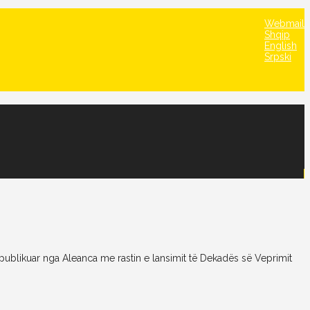
Webmail
Shqip
English
Srpski
 publikuar nga Aleanca me rastin e lansimit të Dekadës së Veprimit