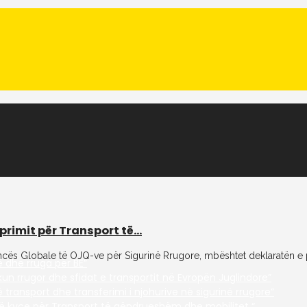
imit për Transport të...
leancës Globale të OJQ-ve për Sigurinë Rrugore, mbështet deklaratën e
 dhe rruga për BE”
un rrugor dhe sfidat e transportit në Evropën Juglindore”
ansport dhe transferimi i njohurive në sigurinë rrugore”
dë kyçe për Transport të qëndrueshëm dhe mobilitet “