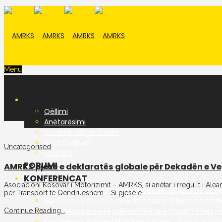
Menu
Posts Categorized: 2025
PËR NE
Home
Qëllimi
2025
Anëtarësimi
Kuvendi I Organizatës
Bordi Drejtues
Uncategorised
Kontakti
FORUMI
AMRKS pjesë e deklaratës globale për Dekadën e Vepr
KONFERENCAT
Asociacioni Kosovar i Motorizimit – AMRKS, si anëtar i rregullt i A
Konferenca e parë ndërkombëtare “Siguria në rrugë
për Transport të Qëndrueshëm. Si pjesë e…
Konferenca e dytë ndërkombëtare “Siguria në trafik
Konferenca e tretë ndërkombëtare “Hulumtimet në tr
Continue Reading...
Konferenca e katërt Ndërkombëtare ” Siguria si sfi