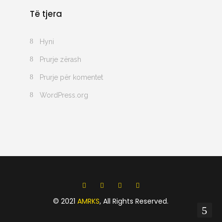
Të tjera
Hyni
Prurje zërash
Prurje për komentet
WordPress.org
© 2021
AMRKS
, All Rights Reserved.