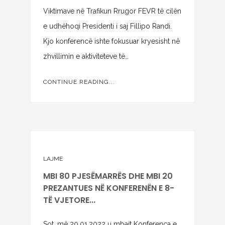
Viktimave në Trafikun Rrugor FEVR të cilën
e udhëhoqi Presidenti i saj Fillipo Randi.
Kjo konferencë ishte fokusuar kryesisht në
zhvillimin e aktiviteteve të…
CONTINUE READING...
LAJME
MBI 80 PJESËMARRËS DHE MBI 20
PREZANTUES NË KONFERENËN E 8-
TË VJETORE...
Sot, më 20.01.2022 u mbajt Konferenca e