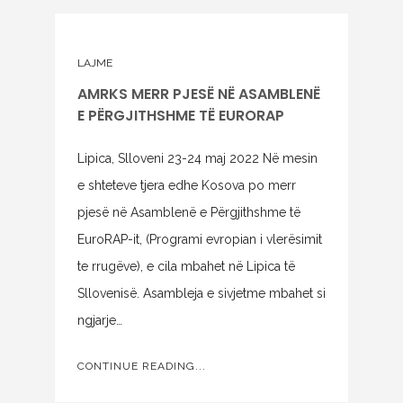
LAJME
AMRKS MERR PJESË NË ASAMBLENË
E PËRGJITHSHME TË EURORAP
Lipica, Slloveni 23-24 maj 2022 Në mesin
e shteteve tjera edhe Kosova po merr
pjesë në Asamblenë e Përgjithshme të
EuroRAP-it, (Programi evropian i vlerësimit
te rrugëve), e cila mbahet në Lipica të
Sllovenisë. Asambleja e sivjetme mbahet si
ngjarje…
CONTINUE READING...