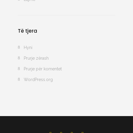
Të tjera
Hyni
Prurje zërash
Prurje për komentet
WordPress.org