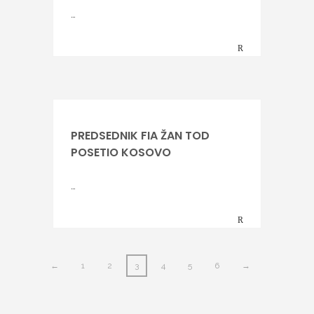
…
PREDSEDNIK FIA ŽAN TOD
POSETIO KOSOVO
…
←
1
2
3
4
5
6
→