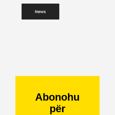
News
Abonohu
për