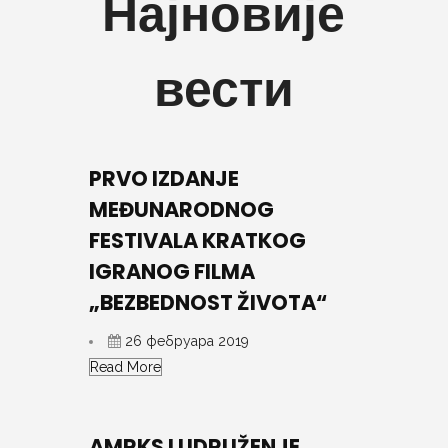
Најновије
вести
PRVO IZDANJE
MEĐUNARODNOG
FESTIVALA KRATKOG
IGRANOG FILMA
„BEZBEDNOST ŽIVOTA“
26 фебруара 2019
Read More
AMRKS I UDRUŽENJE