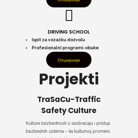
DRIVING SCHOOL
Ispit za vozačku dozvolu
Profesionalni programi-obuke
Опширније
Projekti
TraSaCu-Traffic
Safety Culture
Kulture bezbednosti u saobraćaju i pristup
bezbednih sistema – ka kulturnoj promeni,