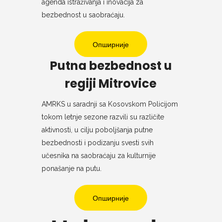
agenda istraživanja i inovacija za
bezbednost u saobraćaju.
Опширније
Putna bezbednost u
regiji Mitrovice
AMRKS u saradnji sa Kosovskom Policijom
tokom letnje sezone razvili su različite
aktivnosti, u cilju poboljšanja putne
bezbednosti i podizanju svesti svih
učesnika na saobraćaju za kulturnije
ponašanje na putu.
Опширније