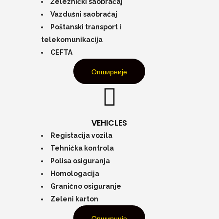
Železnički saobraćaj
Vazdušni saobraćaj
Poštanski transport i
telekomunikacija
CEFTA
Опширније
VEHICLES
Registacija vozila
Tehnička kontrola
Polisa osiguranja
Homologacija
Granično osiguranje
Zeleni karton
Опширније