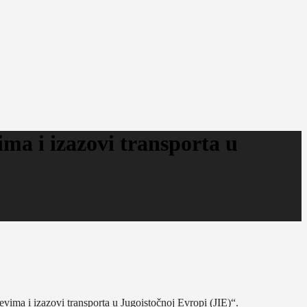
ma i izazovi transporta u
ma i izazovi transporta u Jugoistočnoj Evropi (JIE)“.