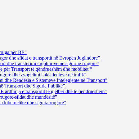
rruga për BE”
gor dhe sfidat e transportit në Evropën Juglindore”
t dhe transferimi i njohurive në sigurinë rrugore”
çe për Transport të qëndrueshëm dhe mobilitet “
ugore dhe zvogëlimi i aksidenteve në trafik”
i dhe Rëndësia e Sistemeve Intelegjente në Transport”
në Transport dhe Siguria Publike”
E ardhmja e transportit të gjelbër dhe të qëndrueshëm”
rrugore-sfidat dhe mundësitë”
a kibernetike dhe siguria rrugore”