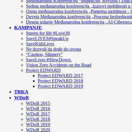
Međunarodnu Konferenciju “Inspekcija, Revizija i Značaj
Sedma međunarodna konferencija „Izazovi mobilnosti u t
Osma međunarodna konferencija „Pametna mobilnost – bu
Deveta Međunarodna konferencija „Procena bezbednosti 
Deseta izdanje Međunarodna konferencija „AI-Cibersecu
KAMPANJE
Streets for life #Love30
SaveLIVES#SpeakUp
SaveKidsLives
Ne dozvoli da dođe do ovoga
“Caution, Slippery”
SaveLives #SlowDown.
Vision Zero Accidents on the Road
Project EDWARD
Project EDWARD 2017
Project EDWARD 2018
Project EDWARD 2019
TRKA
WDoR
WDoR 2015
WDoR 2016
WDoR 2017
WDoR 2018
WDoR 2019
WDoR 2020