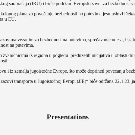
og saobraćaja (IRU) i bic´e podržan Evropski savet za bezbednost s
g akcionog plana za povećanje bezbednosti na putevima jesu uslovi Dek
na u EU.
azovima vezanim za bezbednost na putevima, sprečavanje udesa, i stalno
dnost na putevima.
m zvaničnicima iz regiona u pogledu preduzetih inicijativa u oblasti dru
osti.
osovu i iz zemalja jugoistočne Evrope, što može doprineti povećanju bez
azovi transporta u Jugoistočnoj Evropi (JIE)“ biće održana 22. i 23. j
Presentations