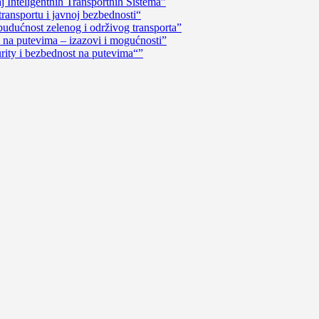
 Inteligentnih Transportnih Sistema”
ransportu i javnoj bezbednosti“
dućnost zelenog i održivog transporta”
na putevima – izazovi i mogućnosti”
rity i bezbednost na putevima“”