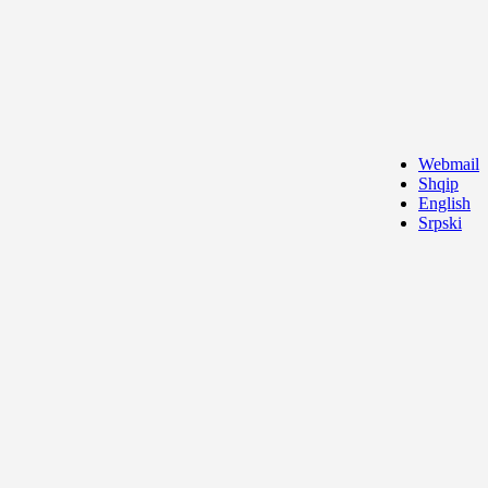
Webmail
Shqip
English
Srpski