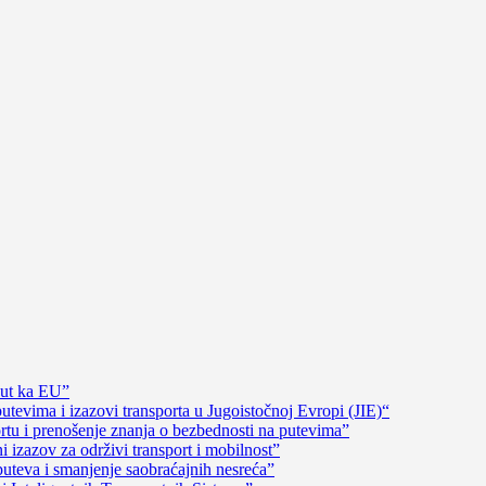
put ka EU”
evima i izazovi transporta u Jugoistočnoj Evropi (JIE)“
rtu i prenošenje znanja o bezbednosti na putevima”
izazov za održivi transport i mobilnost”
uteva i smanjenje saobraćajnih nesreća”