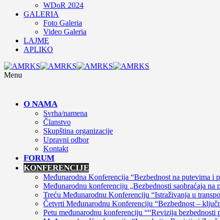
WDoR 2024
GALERIA
Foto Galeria
Video Galeria
LAJME
APLIKO
Menu
O NAMA
Svrha/namena
Članstvo
Skupština organizacije
Upravni odbor
Kontakt
FORUM
KONFERENCIJE
Međunarodna Konferencija “Bezbednost na putevima i 
Međunarodnu konferenciju „Bezbednosti saobraćaja na put
Treću Međunarodnu Konferenciju “Istraživanja u transpo
Četvrti Međunarodnu Konferenciju “Bezbednost – ključni 
Petu međunarodnu konferenciju ““Revizija bezbednosti p