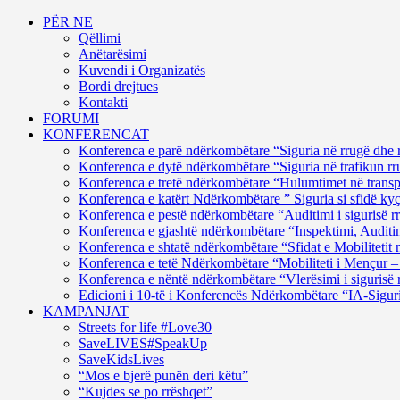
PËR NE
Qëllimi
Anëtarësimi
Kuvendi i Organizatës
Bordi drejtues
Kontakti
FORUMI
KONFERENCAT
Konferenca e parë ndërkombëtare “Siguria në rrugë dhe 
Konferenca e dytë ndërkombëtare “Siguria në trafikun rru
Konferenca e tretë ndërkombëtare “Hulumtimet në transpor
Konferenca e katërt Ndërkombëtare ” Siguria si sfidë ky
Konferenca e pestë ndërkombëtare “Auditimi i sigurisë rr
Konferenca e gjashtë ndërkombëtare “Inspektimi, Auditim
Konferenca e shtatë ndërkombëtare “Sfidat e Mobilitetit 
Konferenca e tetë Ndërkombëtare “Mobiliteti i Mençur – 
Konferenca e nëntë ndërkombëtare “Vlerësimi i sigurisë 
Edicioni i 10-të i Konferencës Ndërkombëtare “IA-Siguri
KAMPANJAT
Streets for life #Love30
SaveLIVES#SpeakUp
SaveKidsLives
“Mos e bjerë punën deri këtu”
“Kujdes se po rrëshqet”