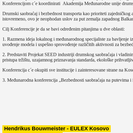
Konferencijom c´e koordinirati Akademija Međunarodne unije drumsk
Drumski saobraćaj i bezbednost transporta kao prioriteti zajedničko
istovremeno, ovo je neophodan uslov za put zemalja zapadnog Balka
Cilj Konferencije je da se bavi određenim pitanjima u dve oblasti:
1. Razmena ideja lokalnog i međunarodnog specijaliste za bavljenje iz
uvođenje modela i uspešno sprovođenje različitih aktivnosti za bezbe
2. Predstaviti Projekat SEED industriji drumskog saobraćaja i vladini
pristupa tržištu, uzajamnog priznavanja standarda, ekološke prihvatljiv
Konferencija c´e okupiti sve institucije i zainteresovane strane na K
3. Međunarodna konferencija „Bezbednosti saobraćaja na putevima i iz
Hendrikus Bouwmeister - EULEX Kosovo