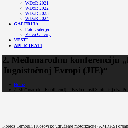
WDoR 2021
WDoR 2022
WDoR 2023
WDoR 2024
GALERIJA
Foto Galerija
Video Galerija
VESTI
APLICIRATI
2. Međunarodnu konferenciju „B
Jugoistočnoj Evropi (JIE)“
Home
2. Međunarodnu Konferenciju „Bezbednosti Saobraćaja Na Pute
Koledž Tempulli i Kosovsko udruženje motorizacije (AMRKS) organiz