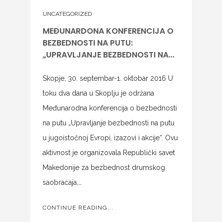
UNCATEGORIZED
MEĐUNARDONA KONFERENCIJA O
BEZBEDNOSTI NA PUTU:
„UPRAVLJANJE BEZBEDNOSTI NA...
Skopje, 30. septembar-1. oktobar 2016 U
toku dva dana u Skoplju je održana
Međunarodna konferencija o bezbednosti
na putu „Upravljanje bezbednosti na putu
u jugoistočnoj Evropi, izazovi i akcije“. Ovu
aktivnost je organizovala Republički savet
Makedonije za bezbednost drumskog
saobraćaja,…
CONTINUE READING...