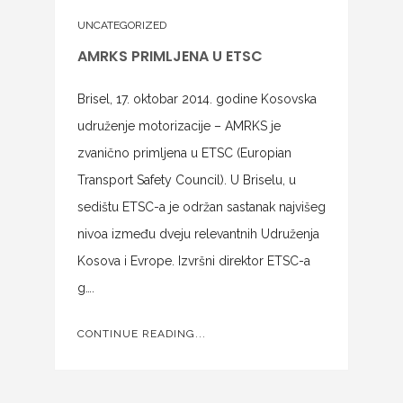
UNCATEGORIZED
AMRKS PRIMLJENA U ETSC
Brisel, 17. oktobar 2014. godine Kosovska
udruženje motorizacije – AMRKS je
zvanično primljena u ETSC (Europian
Transport Safety Council). U Briselu, u
sedištu ETSC-a je održan sastanak najvišeg
nivoa između dveju relevantnih Udruženja
Kosova i Evrope. Izvršni direktor ETSC-a
g….
CONTINUE READING...