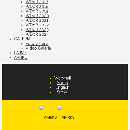
WDoR 2017
WDoR 2018
WDoR 2019
WDoR 2020
WDoR 2021
WDoR 2022
WDoR 2023
WDoR 2024
GALERIA
Foto Galeria
Video Galeria
LAJME
APLIKO
Webmail
Shqip
English
Srpski