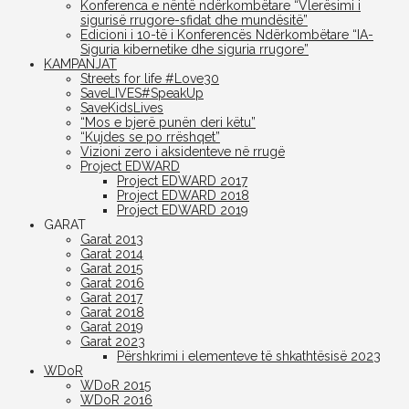
Konferenca e nëntë ndërkombëtare “Vlerësimi i
sigurisë rrugore-sfidat dhe mundësitë”
Edicioni i 10-të i Konferencës Ndërkombëtare “IA-
Siguria kibernetike dhe siguria rrugore”
KAMPANJAT
Streets for life #Love30
SaveLIVES#SpeakUp
SaveKidsLives
“Mos e bjerë punën deri këtu”
“Kujdes se po rrëshqet”
Vizioni zero i aksidenteve në rrugë
Project EDWARD
Project EDWARD 2017
Project EDWARD 2018
Project EDWARD 2019
GARAT
Garat 2013
Garat 2014
Garat 2015
Garat 2016
Garat 2017
Garat 2018
Garat 2019
Garat 2023
Përshkrimi i elementeve të shkathtësisë 2023
WDoR
WDoR 2015
WDoR 2016