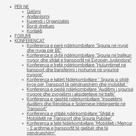
PËR NE
Qëllimi
Anëtarësimi
Kuvendi i Organizatës
Bordi drejtues
Kontakti
FORUMI
KONFERENCAT
Konferenca e parë ndërkombëtare “Siguria në rrugë
dhe rruga për BE”
Konferenca e dytë ndërkombëtare “Siguria në trafikun
rrugor dhe sfidat e transportit në Evropën Juglindore”
Konferenca e tretë ndërkombëtare “Hulumtimet në
transport dhe transferimi i njohurive në sigurinë
rrugore”
Konferenca e katërt Ndërkombëtare ” Siguria si sfidë
kyçe për Transport të qëndrueshëm dhe mobilitet “
Konferenca e pestë ndërkombëtare “Auditimi i sigurisë
rrugore dhe zvogëlimi i aksidenteve në trafik”
Konferenca e gjashtë ndërkombëtare “Inspektimi,
Auditimi dhe Rëndësia e Sistemeve Intelegjente në
Transport”
Konferenca e shtatë ndërkombëtare “Sfidat e
Mobilitetit në Transport dhe Siguria Publike”
Konferenca e tetë Ndërkombëtare “Mobiliteti i Mençur
– E ardhmja e transportit të gjelbër dhe të
qëndrueshëm”