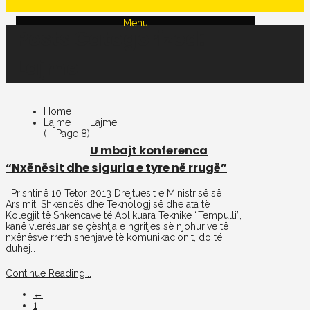
Menu
Posts Categorized:
Lajme
Home
Lajme
Lajme
( - Page 8)
U mbajt konferenca
“Nxënësit dhe siguria e tyre në rrugë”
Prishtinë 10 Tetor 2013 Drejtuesit e Ministrisë së
Arsimit, Shkencës dhe Teknologjisë dhe ata të
Kolegjit të Shkencave të Aplikuara Teknike “Tempulli”,
kanë vlerësuar se çështja e ngritjes së njohurive të
nxënësve rreth shenjave të komunikacionit, do të
duhej…
Continue Reading...
←
1