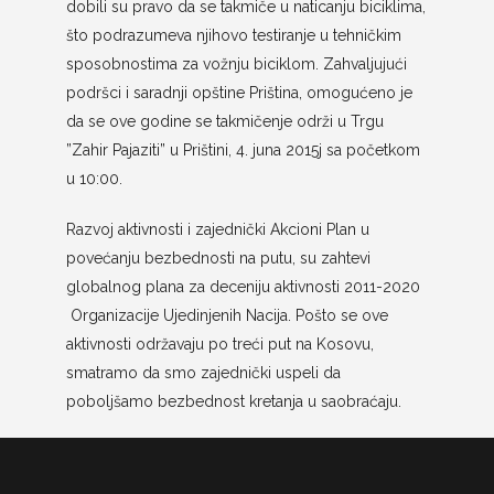
dobili su pravo da se takmiče u naticanju biciklima,
što podrazumeva njihovo testiranje u tehničkim
sposobnostima za vožnju biciklom. Zahvaljujući
podršci i saradnji opštine Priština, omogućeno je
da se ove godine se takmičenje održi u Trgu
”Zahir Pajaziti” u Prištini, 4. juna 2015j sa početkom
u 10:00.
Razvoj aktivnosti i zajednički Akcioni Plan u
povećanju bezbednosti na putu, su zahtevi
globalnog plana za deceniju aktivnosti 2011-2020
Organizacije Ujedinjenih Nacija. Pošto se ove
aktivnosti održavaju po treći put na Kosovu,
smatramo da smo zajednički uspeli da
poboljšamo bezbednost kretanja u saobraćaju.