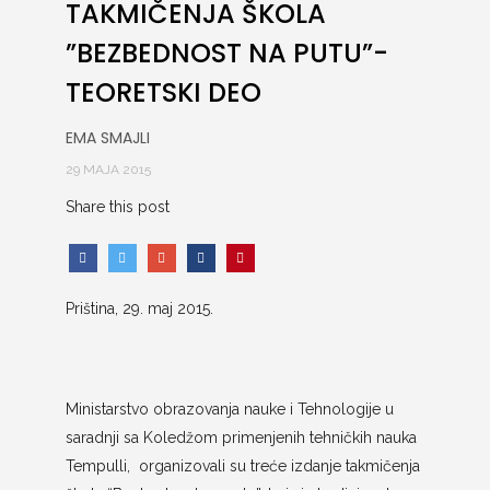
TAKMIČENJA ŠKOLA
”BEZBEDNOST NA PUTU”-
TEORETSKI DEO
EMA SMAJLI
29 МАЈА 2015
Share this post
Priština, 29. maj 2015.
Ministarstvo obrazovanja nauke i Tehnologije u
saradnji sa Koledžom primenjenih tehničkih nauka
Tempulli, organizovali su treće izdanje takmičenja