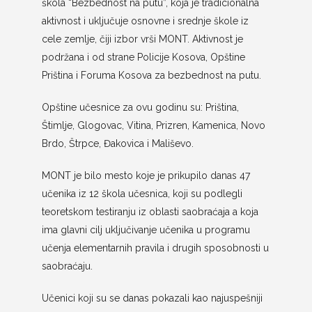
škola “Bezbednost na putu”, koja je tradicionalna
aktivnost i uključuje osnovne i srednje škole iz
cele zemlje, čiji izbor vrši MONT. Aktivnost je
podržana i od strane Policije Kosova, Opštine
Priština i Foruma Kosova za bezbednost na putu.
Opštine učesnice za ovu godinu su: Priština,
Štimlje, Glogovac, Vitina, Prizren, Kamenica, Novo
Brdo, Štrpce, Đakovica i Mališevo.
MONT je bilo mesto koje je prikupilo danas 47
učenika iz 12 škola učesnica, koji su podlegli
teoretskom testiranju iz oblasti saobraćaja a koja
ima glavni cilj uključivanje učenika u programu
učenja elementarnih pravila i drugih sposobnosti u
saobraćaju.
Učenici koji su se danas pokazali kao najuspešniji