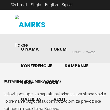
Webmail
Shqip
English
Srpski
Takse
O NAMA
FORUM
HOME
TAKSE
KONFERENCIJE
KAMPANJE
PUTARINA (DRUMSKA TAKSA)
TRKA
WDOR
Uslovi i postupci za naplatu putarine za sva strana vozila
GALERIJA
VESTI
i opremanje odgovarajućom dozvolom za prevoznike
koji nemaju sedište na Kosovu.