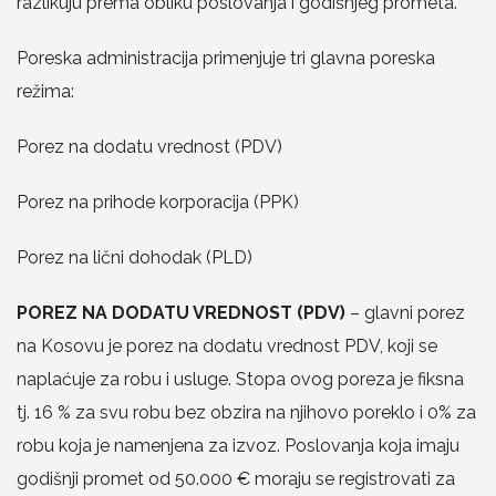
razlikuju prema obliku poslovanja i godišnjeg prometa.
Poreska administracija primenjuje tri glavna poreska
režima:
Porez na dodatu vrednost (PDV)
Porez na prihode korporacija (PPK)
Porez na lični dohodak (PLD)
POREZ NA DODATU VREDNOST (PDV)
– glavni porez
na Kosovu je porez na dodatu vrednost PDV, koji se
naplaćuje za robu i usluge. Stopa ovog poreza je fiksna
tj. 16 % za svu robu bez obzira na njihovo poreklo i 0% za
robu koja je namenjena za izvoz. Poslovanja koja imaju
godišnji promet od 50.000 € moraju se registrovati za