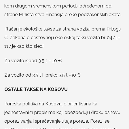
kom drugom vremenskom periodu određenom od
strane Ministarstva Finansija preko podzakonskih akata.
Plaćanje ekološke takse za strana vozila, prema Prilogu
C, Zakona o cestovnoj i ekološkoj taksi vozila br. 04/L-
117 je kao što sledi:
Za vozilo ispod 3.5 t – 10 €
Za vozilo od 3.5 t i preko 3.5 t -30 €
OSTALE TAKSE NA KOSOVU
Poreska politika na Kosovu je orijentisana ka
jednostavnim propisima koji obezbeđuju široku osnovu
oporezivanja i sprečavanje utaje poreza. Porezi se