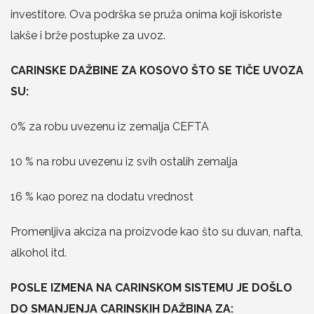
investitore. Ova podrška se pruža onima koji iskoriste
lakše i brže postupke za uvoz.
CARINSKE DAŽBINE ZA KOSOVO ŠTO SE TIČE UVOZA
SU:
0% za robu uvezenu iz zemalja CEFTA
10 % na robu uvezenu iz svih ostalih zemalja
16 % kao porez na dodatu vrednost
Promenljiva akciza na proizvode kao što su duvan, nafta,
alkohol itd.
POSLE IZMENA NA CARINSKOM SISTEMU JE DOŠLO
DO SMANJENJA CARINSKIH DAŽBINA ZA: