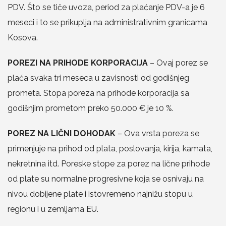
PDV. Što se tiče uvoza, period za plaćanje PDV-a je 6
meseci i to se prikuplja na administrativnim granicama
Kosova.
POREZI NA PRIHODE KORPORACIJA
– Ovaj porez se
plaća svaka tri meseca u zavisnosti od godišnjeg
prometa. Stopa poreza na prihode korporacija sa
godišnjim prometom preko 50.000 € je 10 %.
POREZ NA LIČNI DOHODAK
– Ova vrsta poreza se
primenjuje na prihod od plata, poslovanja, kirija, kamata,
nekretnina itd. Poreske stope za porez na lične prihode
od plate su normalne progresivne koja se osnivaju na
nivou dobijene plate i istovremeno najnižu stopu u
regionu i u zemljama EU.