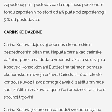
zaposlenog, ali i poslodavca da doprinesu penzionom
fondu zaposlenih po stopi od 5% plate od zaposlenog i
5 % od poslodavca.
CARINSKE DAŽBINE
Carina Kosova daje svoj doprinos ekonomskim i
bezbednosnim pitanjima. Naplata carina kao carinske
dažbine, poreza na dodatu vrednost, akciza se ulivaju u
Kosovski Konsolidovani Budžet i na taj način pomaže
ekonomskom razvoju države. Carinska služba takođe
kontroliše uvoz i izvoz omogućavajući zaštitu privrede
kao i zaštitnih znakova, a generiše i precizne statistike o
spoljnoj trgovini.
Carina Kosova je spremna da podrži sve potencijalne