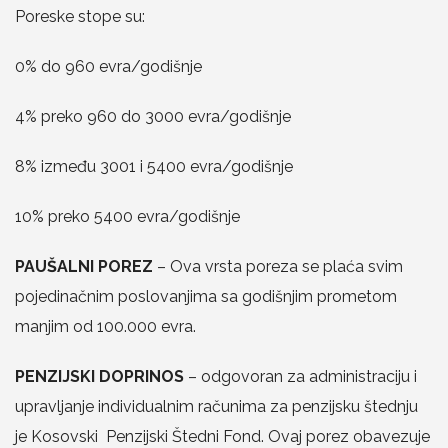
Poreske stope su:
0% do 960 evra/godišnje
4% preko 960 do 3000 evra/godišnje
8% između 3001 i 5400 evra/godišnje
10% preko 5400 evra/godišnje
PAUŠALNI POREZ
– Ova vrsta poreza se plaća svim
pojedinačnim poslovanjima sa godišnjim prometom
manjim od 100.000 evra.
PENZIJSKI DOPRINOS
– odgovoran za administraciju i
upravljanje individualnim računima za penzijsku štednju
je Kosovski Penzijski Štedni Fond. Ovaj porez obavezuje