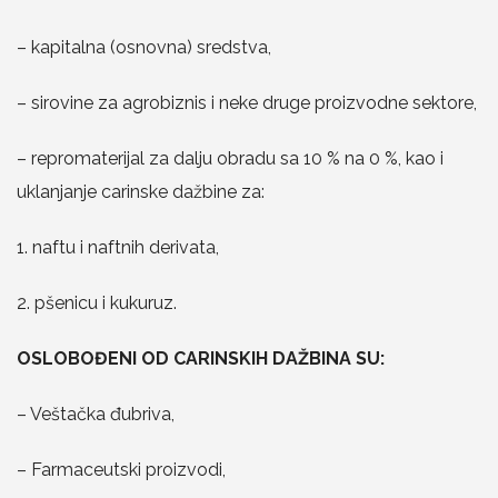
– kapitalna (osnovna) sredstva,
– sirovine za agrobiznis i neke druge proizvodne sektore,
– repromaterijal za dalju obradu sa 10 % na 0 %, kao i
uklanjanje carinske dažbine za:
1. naftu i naftnih derivata,
2. pšenicu i kukuruz.
OSLOBOĐENI OD CARINSKIH DAŽBINA SU:
– Veštačka đubriva,
– Farmaceutski proizvodi,