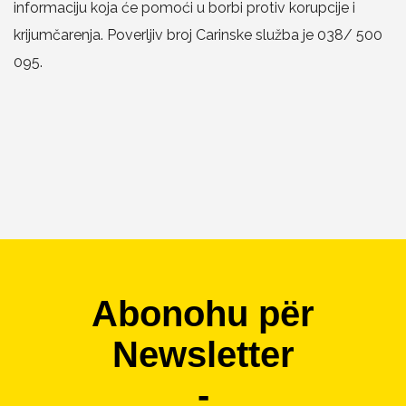
informaciju koja će pomoći u borbi protiv korupcije i
krijumčarenja. Poverljiv broj Carinske služba je 038/ 500
095.
Abonohu për
Newsletter
-