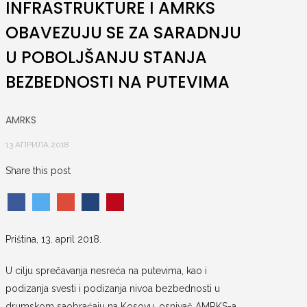
INFRASTRUKTURE I AMRKS
OBAVEZUJU SE ZA SARADNJU
U POBOLJŠANJU STANJA
BEZBEDNOSTI NA PUTEVIMA
AMRKS
13 АПРИЛА 2018
Share this post
Priština, 13. april 2018.
U cilju sprečavanja nesreća na putevima, kao i
podizanja svesti i podizanja nivoa bezbednosti u
drumskom saobraćaju na Kosovu, osnivač AMRKS-a,