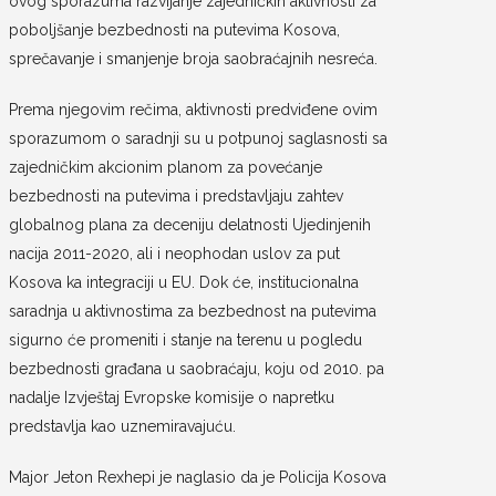
ovog sporazuma razvijanje zajedničkih aktivnosti za
poboljšanje bezbednosti na putevima Kosova,
sprečavanje i smanjenje broja saobraćajnih nesreća.
Prema njegovim rečima, aktivnosti predviđene ovim
sporazumom o saradnji su u potpunoj saglasnosti sa
zajedničkim akcionim planom za povećanje
bezbednosti na putevima i predstavljaju zahtev
globalnog plana za deceniju delatnosti Ujedinjenih
nacija 2011-2020, ali i neophodan uslov za put
Kosova ka integraciji u EU. Dok će, institucionalna
saradnja u aktivnostima za bezbednost na putevima
sigurno će promeniti i stanje na terenu u pogledu
bezbednosti građana u saobraćaju, koju od 2010. pa
nadalje Izvještaj Evropske komisije o napretku
predstavlja kao uznemiravajuću.
Major Jeton Rexhepi je naglasio da je Policija Kosova