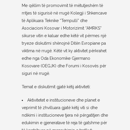
Me qëllim të promovimit të mëtutjeshëm të
rritjes të sigurisë në rrugë Kolegji i Shkencave
të Aplikuara Teknike “Tempulli” dhe
Asociacioni Kosovar i Motorizimit “AMRKS”
sikurse vitin e kaluar edhe këtë vit përmes një
tryeze diskutimi shënojnë Ditën Evropiane pa
viktima në rrugë. Këtë vit ky aktivitet përkrahet
edhe nga Oda Ekonomike Gjermano
Kosovare (OEGJK) dhe Forumi i Kosovës për
siguri në rrugë.
Temat e diskutimit gjatë këtij aktiviteti:
Aktivitetet e institucioneve dhe planet e
veprimit të zhvilluara gjatë këtij viti si dhe
ndikimi i institucioneve tjera në përgatitjen dhe
edukimin e gjeneratave të reja të gatshme për