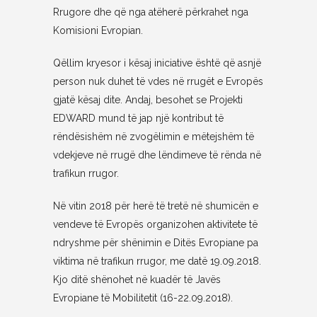
Rrugore dhe që nga atëherë përkrahet nga
Komisioni Evropian.
Qëllim kryesor i kësaj iniciative është që asnjë
person nuk duhet të vdes në rrugët e Evropës
gjatë kësaj dite. Andaj, besohet se Projekti
EDWARD mund të jap një kontribut të
rëndësishëm në zvogëlimin e mëtejshëm të
vdekjeve në rrugë dhe lëndimeve të rënda në
trafikun rrugor.
Në vitin 2018 për herë të tretë në shumicën e
vendeve të Evropës organizohen aktivitete të
ndryshme për shënimin e Ditës Evropiane pa
viktima në trafikun rrugor, me datë 19.09.2018.
Kjo ditë shënohet në kuadër të Javës
Evropiane të Mobilitetit (16-22.09.2018).