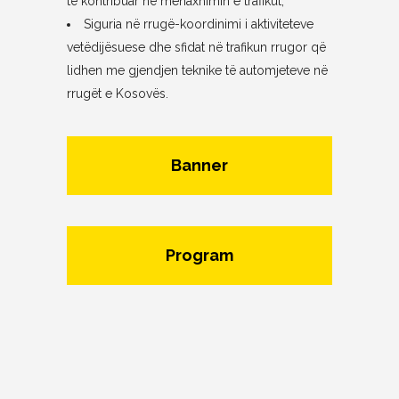
të kontribuar në menaxhimin e trafikut;
Siguria në rrugë-koordinimi i aktiviteteve
vetëdijësuese dhe sfidat në trafikun rrugor që
lidhen me gjendjen teknike të automjeteve në
rrugët e Kosovës.
Banner
Program