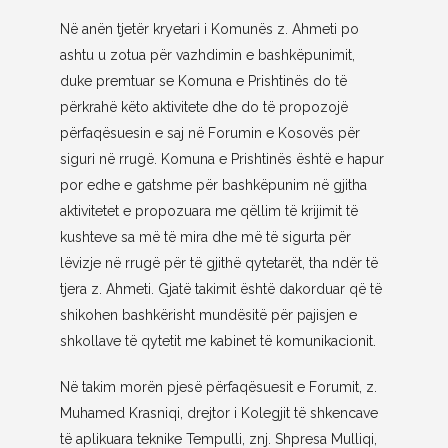
Në anën tjetër kryetari i Komunës z. Ahmeti po
ashtu u zotua për vazhdimin e bashkëpunimit,
duke premtuar se Komuna e Prishtinës do të
përkrahë këto aktivitete dhe do të propozojë
përfaqësuesin e saj në Forumin e Kosovës për
siguri në rrugë. Komuna e Prishtinës është e hapur
por edhe e gatshme për bashkëpunim në gjitha
aktivitetet e propozuara me qëllim të krijimit të
kushteve sa më të mira dhe më të sigurta për
lëvizje në rrugë për të gjithë qytetarët, tha ndër të
tjera z. Ahmeti. Gjatë takimit është dakorduar që të
shikohen bashkërisht mundësitë për pajisjen e
shkollave të qytetit me kabinet të komunikacionit.
Në takim morën pjesë përfaqësuesit e Forumit, z.
Muhamed Krasniqi, drejtor i Kolegjit të shkencave
të aplikuara teknike Tempulli, znj. Shpresa Mulliqi,