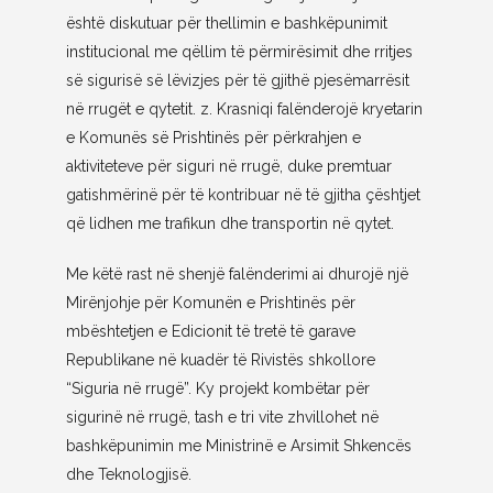
është diskutuar për thellimin e bashkëpunimit
institucional me qëllim të përmirësimit dhe rritjes
së sigurisë së lëvizjes për të gjithë pjesëmarrësit
në rrugët e qytetit. z. Krasniqi falënderojë kryetarin
e Komunës së Prishtinës për përkrahjen e
aktiviteteve për siguri në rrugë, duke premtuar
gatishmërinë për të kontribuar në të gjitha çështjet
që lidhen me trafikun dhe transportin në qytet.
Me këtë rast në shenjë falënderimi ai dhurojë një
Mirënjohje për Komunën e Prishtinës për
mbështetjen e Edicionit të tretë të garave
Republikane në kuadër të Rivistës shkollore
“Siguria në rrugë”. Ky projekt kombëtar për
sigurinë në rrugë, tash e tri vite zhvillohet në
bashkëpunimin me Ministrinë e Arsimit Shkencës
dhe Teknologjisë.