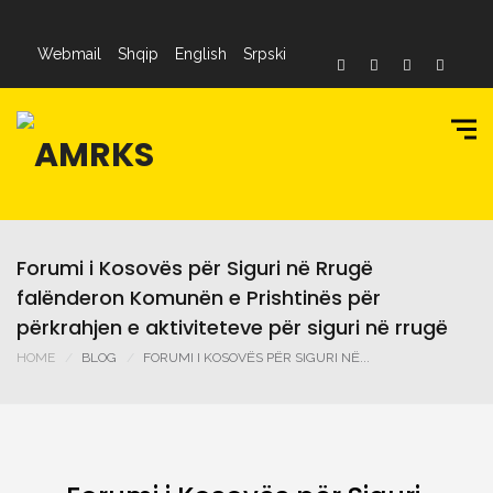
Webmail
Shqip
English
Srpski
Forumi i Kosovës për Siguri në Rrugë
falënderon Komunën e Prishtinës për
përkrahjen e aktiviteteve për siguri në rrugë
HOME
BLOG
FORUMI I KOSOVËS PËR SIGURI NË...