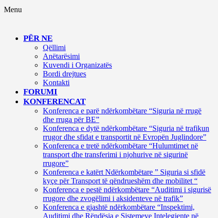
Menu
PËR NE
Qëllimi
Anëtarësimi
Kuvendi i Organizatës
Bordi drejtues
Kontakti
FORUMI
KONFERENCAT
Konferenca e parë ndërkombëtare “Siguria në rrugë
dhe rruga për BE”
Konferenca e dytë ndërkombëtare “Siguria në trafikun
rrugor dhe sfidat e transportit në Evropën Juglindore”
Konferenca e tretë ndërkombëtare “Hulumtimet në
transport dhe transferimi i njohurive në sigurinë
rrugore”
Konferenca e katërt Ndërkombëtare ” Siguria si sfidë
kyçe për Transport të qëndrueshëm dhe mobilitet “
Konferenca e pestë ndërkombëtare “Auditimi i sigurisë
rrugore dhe zvogëlimi i aksidenteve në trafik”
Konferenca e gjashtë ndërkombëtare “Inspektimi,
Auditimi dhe Rëndësia e Sistemeve Intelegjente në