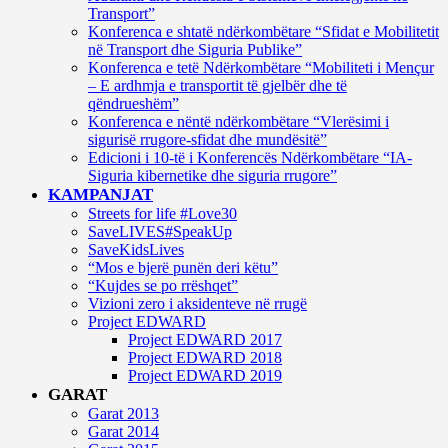
Transport”
Konferenca e shtatë ndërkombëtare “Sfidat e Mobilitetit
në Transport dhe Siguria Publike”
Konferenca e tetë Ndërkombëtare “Mobiliteti i Mençur
– E ardhmja e transportit të gjelbër dhe të
qëndrueshëm”
Konferenca e nëntë ndërkombëtare “Vlerësimi i
sigurisë rrugore-sfidat dhe mundësitë”
Edicioni i 10-të i Konferencës Ndërkombëtare “IA-
Siguria kibernetike dhe siguria rrugore”
KAMPANJAT
Streets for life #Love30
SaveLIVES#SpeakUp
SaveKidsLives
“Mos e bjerë punën deri këtu”
“Kujdes se po rrëshqet”
Vizioni zero i aksidenteve në rrugë
Project EDWARD
Project EDWARD 2017
Project EDWARD 2018
Project EDWARD 2019
GARAT
Garat 2013
Garat 2014