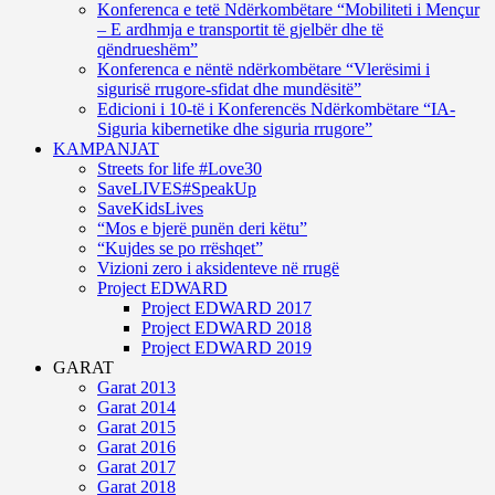
Konferenca e tetë Ndërkombëtare “Mobiliteti i Mençur
– E ardhmja e transportit të gjelbër dhe të
qëndrueshëm”
Konferenca e nëntë ndërkombëtare “Vlerësimi i
sigurisë rrugore-sfidat dhe mundësitë”
Edicioni i 10-të i Konferencës Ndërkombëtare “IA-
Siguria kibernetike dhe siguria rrugore”
KAMPANJAT
Streets for life #Love30
SaveLIVES#SpeakUp
SaveKidsLives
“Mos e bjerë punën deri këtu”
“Kujdes se po rrëshqet”
Vizioni zero i aksidenteve në rrugë
Project EDWARD
Project EDWARD 2017
Project EDWARD 2018
Project EDWARD 2019
GARAT
Garat 2013
Garat 2014
Garat 2015
Garat 2016
Garat 2017
Garat 2018