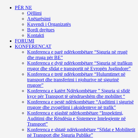
PËR NE
Qëllimi
Anëtarësimi
Kuvendi i Organizatës
Bordi drejtues
Kontakti
FORUMI
KONFERENCAT
Konferenca e parë ndërkombëtare “Siguria në rrugë
dhe rruga për BE”
Konferenca e dytë ndërkombëtare “Siguria në trafikun
rrugor dhe sfidat e transportit në Evropën Juglindore”
Konferenca e tretë ndërkombëtare “Hulumtimet në
transport dhe transferimi i njohurive në sigurinë
rrugore”
Konferenca e katërt Ndërkombëtare ” Siguria si sfidë
kyçe për Transport të qëndrueshëm dhe mobilitet “
Konferenca e pestë ndërkombëtare “Auditimi i sigurisë
rrugore dhe zvogëlimi i aksidenteve në trafik”
Konferenca e gjashtë ndërkombëtare “Inspektimi,
Auditimi dhe Rëndësia e Sistemeve Intelegjente në
Transport”
Konferenca e shtatë ndërkombëtare “Sfidat e Mobilitetit
në Transport dhe Siguria Publike”