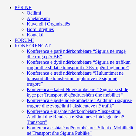
PËR NE
Qëllimi
Anëtarësimi
Kuvendi i Organizatës
Bordi drejtues
Kontakti
FORUMI
KONFERENCAT
Konferenca e parë ndërkombëtare “Siguria në rrugë
dhe rruga për BE”
Konferenca e dytë ndërkombëtare “Siguria në trafikun
rrugor dhe sfidat e transportit në Evropën Juglindore”
Konferenca e tretë ndërkombëtare “Hulumtimet në
transport dhe transferimi i njohurive në sigurinë
rrugore”
Konferenca e katërt Ndërkombëtare ” Siguria si sfidë
kyçe për Transport të qëndrueshëm dhe mobilitet “
Konferenca e pestë ndërkombëtare “Auditimi i sigurisë
rrugore dhe zvogëlimi i aksidenteve në trafik”
Konferenca e gjashtë ndërkombëtare “Inspektimi,
Auditimi dhe Rëndësia e Sistemeve Intelegjente në
Transport”
Konferenca e shtatë ndërkombëtare “Sfidat e Mobilitetit
në Transport dhe Siguria Publike”