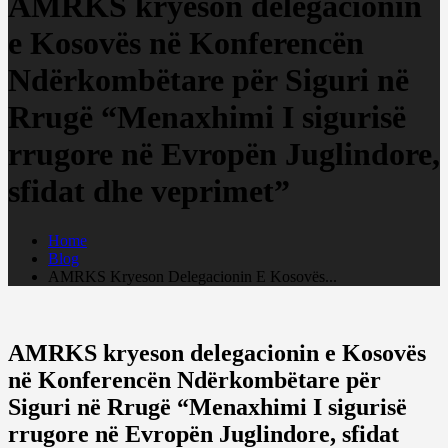
AMRKS kryeson delegacionin
e Kosovës në Konferencën
Ndërkombëtare për Siguri në
Rrugë “Menaxhimi I sigurisë
rrugore në Evropën Juglindore,
sfidat dhe veprimet”
Home
Blog
AMRKS Kryeson Delegacionin E Kosovës...
AMRKS kryeson delegacionin e Kosovës
në Konferencën Ndërkombëtare për
Siguri në Rrugë “Menaxhimi I sigurisë
rrugore në Evropën Juglindore, sfidat