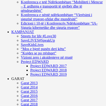
Konferenca e tetë Ndërkombëtare “Mobiliteti i Mençur
– E ardhmja e transportit të gjelbër dhe të
qëndrueshëm”
Konferenca e nëntë ndërkombëtare “Vlerësimi i
sigurisë rrugore-sfidat dhe mundësitë”
Edicioni i 10-të i Konferencës Ndërkombëtare “IA-
Siguria kibernetike dhe siguria rrugore”
KAMPANJAT
Streets for life #Love30
SaveLIVES#SpeakUp
SaveKidsLives
“Mos e bjerë punën deri këtu”
“Kujdes se po rrëshqet”
Vizioni zero i aksidenteve në rrugë
Project EDWARD
Project EDWARD 2017
Project EDWARD 2018
Project EDWARD 2019
GARAT
Garat 2013
Garat 2014
Garat 2015
Garat 2016
Garat 2017
Garat 2018