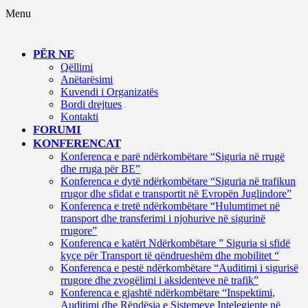
Menu
PËR NE
Qëllimi
Anëtarësimi
Kuvendi i Organizatës
Bordi drejtues
Kontakti
FORUMI
KONFERENCAT
Konferenca e parë ndërkombëtare “Siguria në rrugë
dhe rruga për BE”
Konferenca e dytë ndërkombëtare “Siguria në trafikun
rrugor dhe sfidat e transportit në Evropën Juglindore”
Konferenca e tretë ndërkombëtare “Hulumtimet në
transport dhe transferimi i njohurive në sigurinë
rrugore”
Konferenca e katërt Ndërkombëtare ” Siguria si sfidë
kyçe për Transport të qëndrueshëm dhe mobilitet “
Konferenca e pestë ndërkombëtare “Auditimi i sigurisë
rrugore dhe zvogëlimi i aksidenteve në trafik”
Konferenca e gjashtë ndërkombëtare “Inspektimi,
Auditimi dhe Rëndësia e Sistemeve Intelegjente në