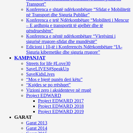
Transport”
Konferenca e shtatë ndërkombëtare “Sfidat e Mobilitetit
në Transport dhe Siguria Publike”
Konferenca e tetë Ndërkombëtare “Mobiliteti i Mençur
– E ardhmja e transportit të gjelbër dhe të
qëndrueshëm”
Konferenca e nëntë ndërkombëtare “Vlerësimi i
sigurisë rrugore-sfidat dhe mundësitë”
Edicioni i 10-të i Konferencës Ndërkombëtare “IA-
Siguria kibernetike dhe siguria rrugore”
KAMPANJAT
Streets for life #Love30
SaveLIVES#SpeakUp
SaveKidsLives
“Mos e bjerë punën deri këtu”
“Kujdes se po rrëshqet”
Vizioni zero i aksidenteve në rrugë
Project EDWARD
Project EDWARD 2017
Project EDWARD 2018
Project EDWARD 2019
GARAT
Garat 2013
Garat 2014