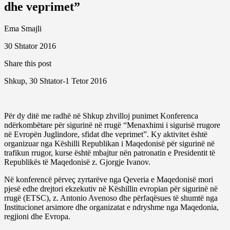
dhe veprimet”
Ema Smajli
30 Shtator 2016
Share this post
Shkup, 30 Shtator-1 Tetor 2016
Për dy ditë me radhë në Shkup zhvilloj punimet Konferenca
ndërkombëtare për sigurinë në rrugë “Menaxhimi i sigurisë rrugore
në Evropën Juglindore, sfidat dhe veprimet”. Ky aktivitet është
organizuar nga Këshilli Republikan i Maqedonisë për sigurinë në
trafikun rrugor, kurse është mbajtur nën patronatin e Presidentit të
Republikës të Maqedonisë z. Gjorgje Ivanov.
Në konferencë përveç zyrtarëve nga Qeveria e Maqedonisë mori
pjesë edhe drejtori ekzekutiv në Këshillin evropian për sigurinë në
rrugë (ETSC), z. Antonio Avenoso dhe përfaqësues të shumtë nga
Institucionet arsimore dhe organizatat e ndryshme nga Maqedonia,
regjioni dhe Evropa.