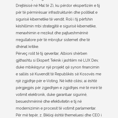
Drejtësisë në Mal të Zi, ku përdor ekspertizën e tij
për të përmirësuar infrastrukturën dhe politikat e
sigurisë kibernetike të vendit. Roli i tij përfshin
këshillimin mbi strategjitë e sigurisë kibernetike,
menaxhimin e rrezikut dhe pajtueshmërinë
rregullatore për të mbrojtur sistemet dhe të
dhënat kritike.
Përveç rolit të tij qeveritar, Albioni shërben
gjithashtu si Ekspert Teknik i jashtëm në LUX Dev,
duke mbikëqyrur një projekt që synon financimin
e sallës së Kuvendit të Republikës së Kosovës me
një zgjidhje për e-Voting. Në këtë cilësi, ai është
përgjegjës për zgjedhjen e zgjidhjes më të mirë të
votimit elektronik, duke garantuar sigurinë,
besueshmërinë dhe efektivitetin e tij në
modernizimin e procesit të votimit parlamentar.
Për më tepër, z. Bikliqi është themeluesi dhe CEO i