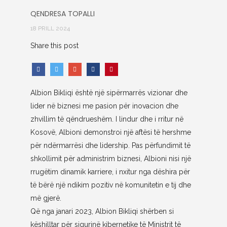
QENDRESA TOPALLI
18 PRILL 2024
Share this post
Albion Bikliqi është një sipërmarrës vizionar dhe
lider në biznesi me pasion për inovacion dhe
zhvillim të qëndrueshëm. I lindur dhe i rritur në
Kosovë, Albioni demonstroi një aftësi të hershme
për ndërmarrësi dhe lidership. Pas përfundimit të
shkollimit për administrim biznesi, Albioni nisi një
rrugëtim dinamik karriere, i nxitur nga dëshira për
të bërë një ndikim pozitiv në komunitetin e tij dhe
më gjerë.
Që nga janari 2023, Albion Bikliqi shërben si
këshilltar për sigurinë kibernetike të Ministrit të